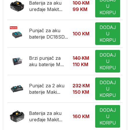
Baterija za aku
100
KM
U
uređaje Makit...
99
KM
KORPU
DODAJ
Punjač za aku
100
KM
U
baterije DC18SD...
KORPU
DODAJ
Brzi punjač za
140
KM
U
aku baterije M...
110
KM
KORPU
DODAJ
Punjač za 2 aku
232
KM
U
baterije Maki...
150
KM
KORPU
DODAJ
Baterija za aku
160
KM
U
uređaje Makit...
KORPU