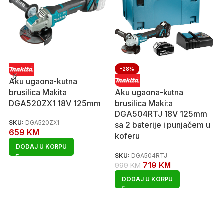
-28%
Aku ugaona-kutna
brusilica Makita
Aku ugaona-kutna
DGA520ZX1 18V 125mm
brusilica Makita
DGA504RTJ 18V 125mm
SKU:
DGA520ZX1
sa 2 baterije i punjačem u
659
KM
koferu
DODAJ U KORPU
SKU:
DGA504RTJ
719
KM
999
KM
DODAJ U KORPU