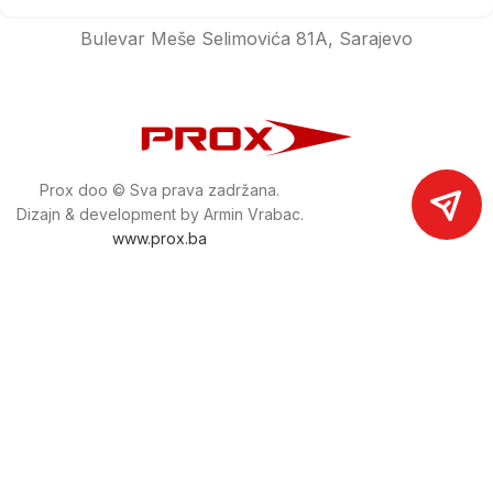
Bulevar Meše Selimovića 81A, Sarajevo
Prox doo © Sva prava zadržana.
Dizajn & development by Armin Vrabac.
www.prox.ba
Pratite nas na društvenim mrežama
proxdoo
Najveća trgovina mašina i alata u
Bosni i Hercegovini.