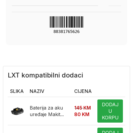
88381765626
LXT kompatibilni dodaci
SLIKA
NAZIV
CIJENA
DODAJ
Baterija za aku
145
KM
U
uređaje Makit...
80
KM
KORPU
DODAJ