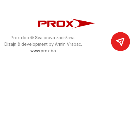
Prox doo © Sva prava zadržana.
Dizajn & development by Armin Vrabac.
www.prox.ba
Pratite nas na društvenim mrežama
proxdoo
Najveća trgovina mašina i alata u
Bosni i Hercegovini.
Tri prodajne lokacije alata i mašina u Sarajevu.