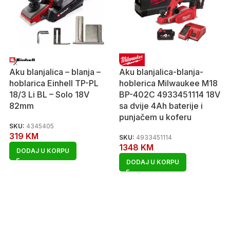
Aku blanjalica – blanja –
Aku blanjalica-blanja-
hoblarica Einhell TP-PL
hoblerica Milwaukee M18
18/3 Li BL – Solo 18V
BP-402C 4933451114 18V
82mm
sa dvije 4Ah baterije i
punjačem u koferu
SKU:
4345405
319
KM
SKU:
4933451114
1348
KM
DODAJ U KORPU
DODAJ U KORPU