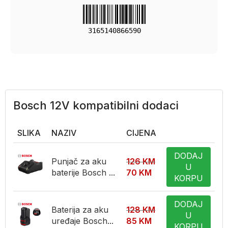
3165140866590
Bosch 12V kompatibilni dodaci
SLIKA
NAZIV
CIJENA
DODAJ
Punjač za aku
126
KM
U
baterije Bosch ...
70
KM
KORPU
DODAJ
Baterija za aku
128
KM
U
uređaje Bosch...
85
KM
KORPU