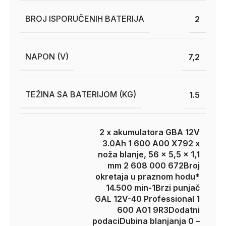
BROJ ISPORUČENIH BATERIJA
2
NAPON (V)
7,2
TEŽINA SA BATERIJOM (KG)
1.5
2 x akumulatora GBA 12V
3.0Ah 1 600 A00 X79
2 x
noža blanje, 56 x 5,5 x 1,1
mm 2 608 000 672
Broj
okretaja u praznom hodu*
14.500 min-1
Brzi punjač
GAL 12V-40 Professional 1
600 A01 9R3
Dodatni
podaci
Dubina blanjanja 0 –