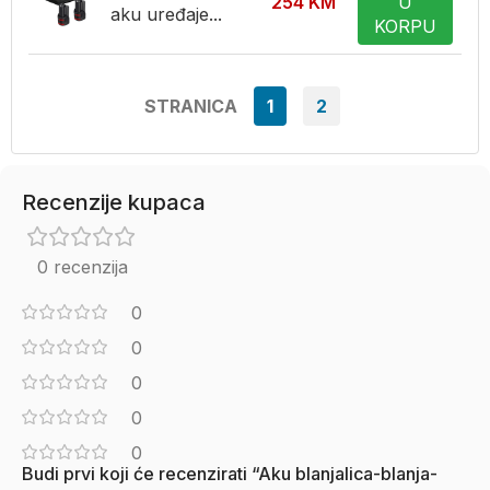
254
KM
U
aku uređaje...
KORPU
STRANICA
1
2
Recenzije kupaca
0 recenzija
0
0
0
0
0
Budi prvi koji će recenzirati “Aku blanjalica-blanja-