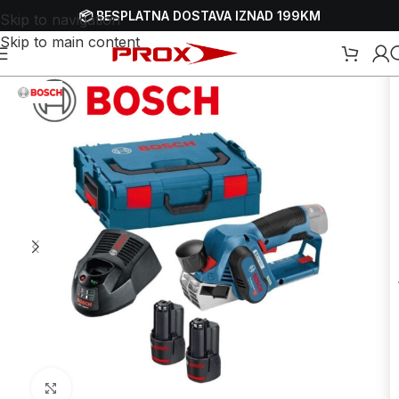
📦 BESPLATNA DOSTAVA IZNAD 199KM
Skip to navigation
Skip to main content
ti
/
Blanjalice - blanje - hoblerice
/
Aku blanjalice - blanje - hoblerice
Uvećaj sliku