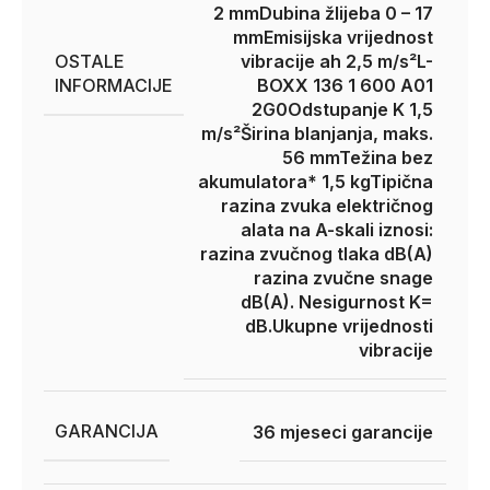
2 mm
Dubina žlijeba 0 – 17
mm
Emisijska vrijednost
OSTALE
vibracije ah 2,5 m/s²
L-
INFORMACIJE
BOXX 136 1 600 A01
2G0
Odstupanje K 1,5
m/s²
Širina blanjanja, maks.
56 mm
Težina bez
akumulatora* 1,5 kg
Tipična
razina zvuka električnog
alata na A-skali iznosi:
razina zvučnog tlaka dB(A)
razina zvučne snage
dB(A). Nesigurnost K=
dB.
Ukupne vrijednosti
vibracije
GARANCIJA
36 mjeseci garancije