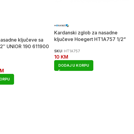
Kardanski zglob za nasadne
ključeve Hoegert HT1A757 1/2”
nasadne ključeve sa
/2″ UNIOR 190 611900
SKU:
HT1A757
10
KM
DODAJ U KORPU
KM
KORPU