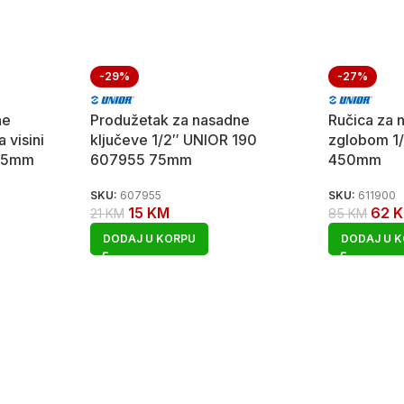
-29%
-27%
ne
Produžetak za nasadne
Ručica za 
 visini
ključeve 1/2″ UNIOR 190
zglobom 1
125mm
607955 75mm
450mm
SKU:
607955
SKU:
611900
15
KM
62
21
KM
85
KM
DODAJ U KORPU
DODAJ U 