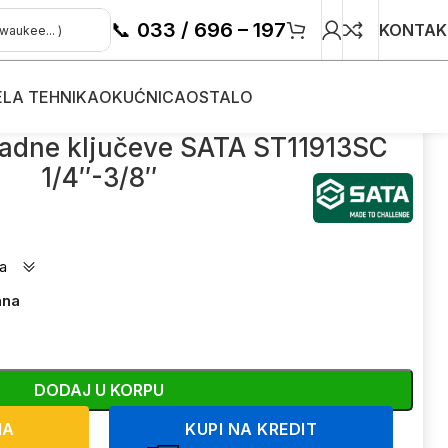
📞
033 / 696 – 197
KONTAK
ELA TEHNIKA
OKUĆNICA
OSTALO
1/4″-3/8″
sadne ključeve SATA ST11913SC
1/4″-3/8″
a
ana
DODAJ U KORPU
NA
KUPI NA KREDIT