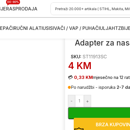
DO -80%
IJE
RASPRODAJA
EPAČI
RUČNI ALATI
USISIVAČI / VAP / PUHAČI
ULJA
HTZ
BIJ
asadne ključeve
/
Adapter za nasadne ključeve SATA ST11913SC 
Adapter za na
SKU:
ST11913SC
4
KM
💳
0,33 KM
mjesečno na 12 rat
Po narudžbi - isporuka
2-7 d
-
+
BRZA KUPOVI