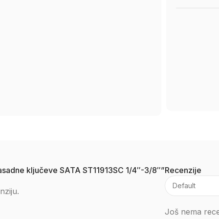
a nasadne ključeve SATA ST11913SC 1/4″-3/8″”
Recenzije
nziju.
Još nema rece