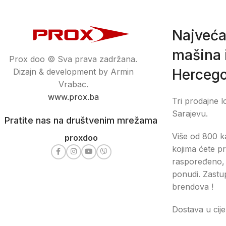
Najveća
mašina i
Prox doo © Sva prava zadržana.
Hercego
Dizajn & development by Armin
Vrabac.
www.prox.ba
Tri prodajne l
Sarajevu.
Pratite nas na društvenim mrežama
Više od 800 ka
proxdoo
kojima ćete pr
raspoređeno, 
ponudi. Zastu
brendova !
Dostava u cije