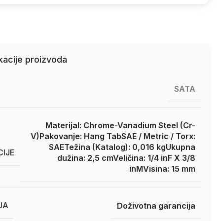
kacije proizvoda
SATA
Materijal: Chrome-Vanadium Steel (Cr-
V)
Pakovanje: Hang Tab
SAE / Metric / Torx:
SAE
Težina (Katalog): 0,016 kg
Ukupna
CIJE
dužina: 2,5 cm
Veličina: 1/4 inF X 3/8
inM
Visina: 15 mm
JA
Doživotna garancija