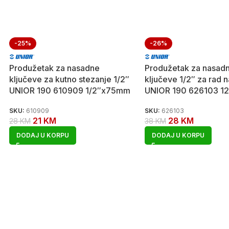
-25%
-26%
Produžetak za nasadne
Produžetak za nasad
ključeve za kutno stezanje 1/2″
ključeve 1/2″ za rad na
UNIOR 190 610909 1/2″x75mm
UNIOR 190 626103 
SKU:
610909
SKU:
626103
21
KM
28
KM
28
KM
38
KM
DODAJ U KORPU
DODAJ U KORPU