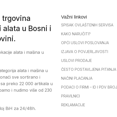
 trgovina
Važni linkovi
SPISAK OVLAŠTENIH SERVISA
 alata u Bosni i
KAKO NARUČITI?
vini.
OPĆI USLOVI POSLOVANJA
IZJAVA O POVJERLJIVOSTI
okacije alata i mašina u
USLOVI PRODAJE
ČESTO POSTAVLJENA PITANJA
tegorija alata i mašina u
onaći sve sortirano i
NAČINI PLAĆANJA
sa preko 22 000 artikala u
PODACI O FIRMI – ID I PDV BRO
pamo i nudimo više od 230
PRAVILNICI
REKLAMACIJE
loj BiH za 24/48h.