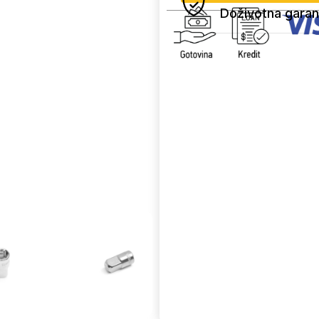
Doživotna garan
Uporedi