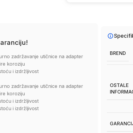
Specifi
aranciju!
BREND
gurno zadržavanje utičnice na adapter
pire koroziju
oću i izdržljivost
OSTALE
gurno zadržavanje utičnice na adapter
INFORMA
pire koroziju
oću i izdržljivost
oću i izdržljivost
GARANCI