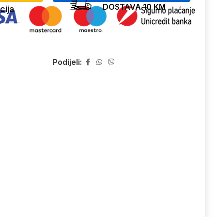
DOSTAVA 10 KM
cija
Podijeli: