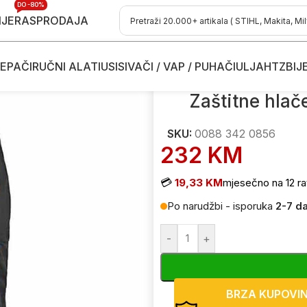
DO -80%
IJE
RASPRODAJA
EPAČI
RUČNI ALATI
USISIVAČI / VAP / PUHAČI
ULJA
HTZ
BIJ
hlače STIHL Function Universal XL veličina
Zaštitne hlač
SKU:
0088 342 0856
232
KM
💳
19,33 KM
mjesečno na 12 ra
Po narudžbi - isporuka
2-7 d
-
+
BRZA KUPOVI