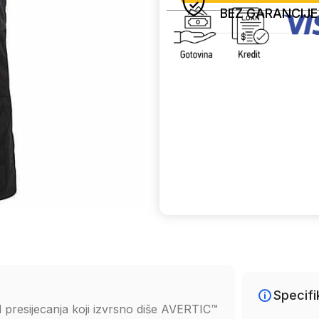
BEZ GARANCIJE
Uporedi
Specifi
d presijecanja koji izvrsno diše AVERTIC™