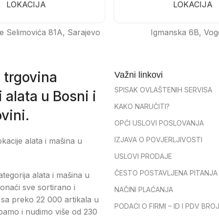
LOKACIJA
LOKACIJA
e Selimovića 81A, Sarajevo
Igmanska 6B, Vog
 trgovina
Važni linkovi
SPISAK OVLAŠTENIH SERVISA
 alata u Bosni i
KAKO NARUČITI?
vini.
OPĆI USLOVI POSLOVANJA
IZJAVA O POVJERLJIVOSTI
okacije alata i mašina u
USLOVI PRODAJE
ČESTO POSTAVLJENA PITANJA
tegorija alata i mašina u
onaći sve sortirano i
NAČINI PLAĆANJA
sa preko 22 000 artikala u
PODACI O FIRMI – ID I PDV BRO
pamo i nudimo više od 230