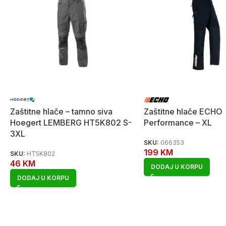
Zaštitne hlače – tamno siva
Zaštitne hlače ECHO
Hoegert LEMBERG HT5K802 S-
Performance – XL
3XL
SKU:
066353
199
KM
SKU:
HT5K802
46
KM
DODAJ U KORPU
DODAJ U KORPU