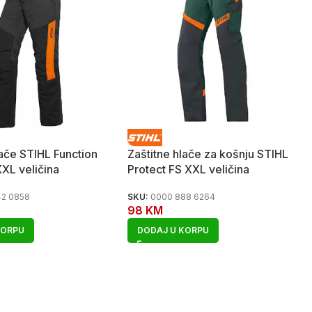
lače STIHL Function
Zaštitne hlače za košnju STIHL
XXL veličina
Protect FS XXL veličina
42 0858
SKU:
0000 888 6264
98
KM
KORPU
DODAJ U KORPU