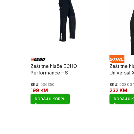
Zaštitne hlače ECHO
Zaštitne h
Performance – S
Universal 
SKU:
006350
SKU:
0088 3
199
KM
232
KM
DODAJ U KORPU
DODAJ U 