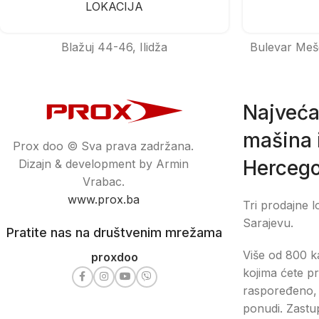
LOKACIJA
Blažuj 44-46, Ilidža
Bulevar Meš
Najveća
mašina i
Prox doo © Sva prava zadržana.
Hercego
Dizajn & development by Armin
Vrabac.
www.prox.ba
Tri prodajne l
Sarajevu.
Pratite nas na društvenim mrežama
Više od 800 ka
proxdoo
kojima ćete pr
raspoređeno, 
ponudi. Zastu