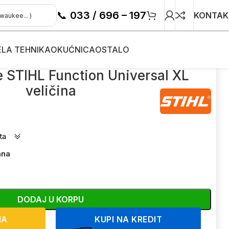
📞
033 / 696 – 197
KONTAK
ELA TEHNIKA
OKUĆNICA
OSTALO
e STIHL Function Universal XL
veličina
ta
ana
DODAJ U KORPU
NA
KUPI NA KREDIT