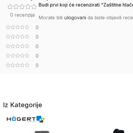
Budi prvi koji će recenzirati “Zaštitne hla
0 recenzija
Morate biti
ulogovani
da biste objavili rece
0
0
0
0
0
Iz Kategorije