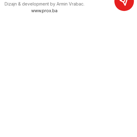
Dizajn & development by Armin Vrabac.
www.prox.ba
Pratite nas na društvenim mrežama
proxdoo
Najveća trgovina mašina i alata u
Bosni i Hercegovini.
Tri prodajne lokacije alata i mašina u Sarajevu.
Više od 800 kategorija alata i mašina u kojima ćete pronaći
sve sortirano i raspoređeno, sa preko 22 000 artikala u
ponudi. Zastupamo i nudimo više od 230 brendova !
Dostava u cijeloj BiH za 24/48h.