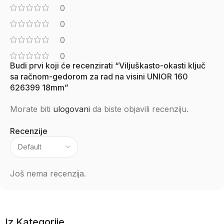
0
0
0
0
Budi prvi koji će recenzirati “Viljuškasto-okasti ključ
sa račnom-gedorom za rad na visini UNIOR 160
626399 18mm”
Morate biti
ulogovani
da biste objavili recenziju.
Recenzije
Još nema recenzija.
Iz Kategorije