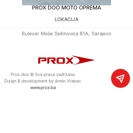
PROX DOO MOTO OPREMA
LOKACIJA
Bulevar Meše Selimovića 81A, Sarajevo
Prox doo © Sva prava zadržana.
Dizajn & development by Armin Vrabac.
www.prox.ba
Pratite nas na društvenim mrežama
proxdoo