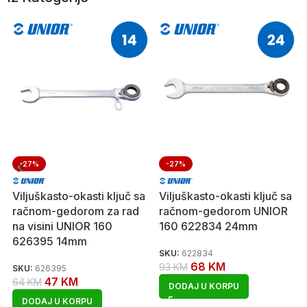
-27%
-27%
Viljuškasto-okasti ključ sa
Viljuškasto-okasti ključ sa
račnom-gedorom za rad
račnom-gedorom UNIOR
na visini UNIOR 160
160 622834 24mm
626395 14mm
SKU:
622834
68
KM
93
KM
SKU:
626395
47
KM
64
KM
DODAJ U KORPU
DODAJ U KORPU