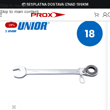
📦 BESPLATNA DOSTAVA IZNAD 199KM
Skip to navigation
Skip to main content
Početna
/
Webshop
/
Ručni alati
/
Ključevi
/
Viljuškasto-okasti ključevi
-28%
Uvećaj sliku