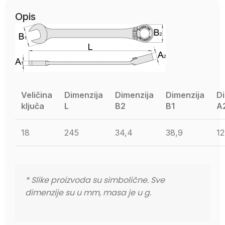
Opis
Veličina
Dimenzija
Dimenzija
Dimenzija
D
ključa
L
B2
B1
A
18
245
34,4
38,9
12
* Slike proizvoda su simbolične. Sve 
dimenzije su u mm, masa je u g.