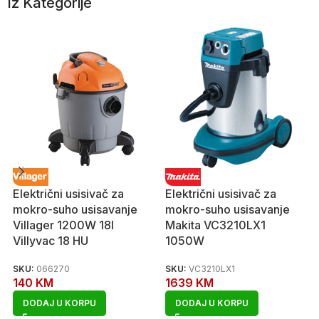
Iz Kategorije
Električni usisivač za
Električni usisivač za
mokro-suho usisavanje
mokro-suho usisavanje
Villager 1200W 18l
Makita VC3210LX1
Villyvac 18 HU
1050W
SKU:
066270
SKU:
VC3210LX1
140
KM
1639
KM
DODAJ U KORPU
DODAJ U KORPU