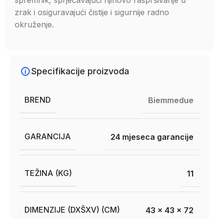
spremnik, sprječavajući njihovo raspršivanje u
zrak i osiguravajući čistije i sigurnije radno
okruženje.
Specifikacije proizvoda
BREND
Biemmedue
GARANCIJA
24 mjeseca garancije
TEŽINA (KG)
11
DIMENZIJE (DXŠXV) (CM)
43 x 43 x 72