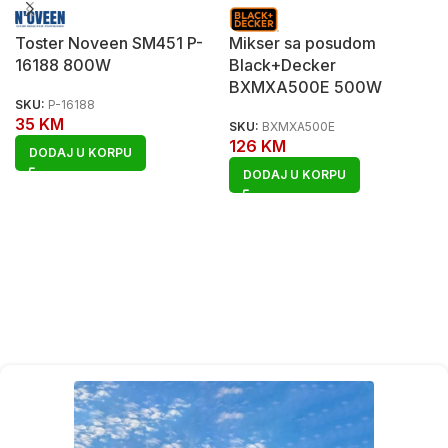
Toster Noveen SM451 P-
Mikser sa posudom
16188 800W
Black+Decker
BXMXA500E 500W
SKU:
P-16188
35
KM
SKU:
BXMXA500E
126
KM
DODAJ U KORPU
DODAJ U KORPU