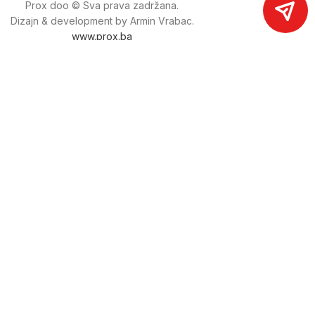
Prox doo © Sva prava zadržana.
Dizajn & development by Armin Vrabac.
www.prox.ba
Pratite nas na društvenim mrežama
proxdoo
Najveća trgovina mašina i alata u
Bosni i Hercegovini.
Tri prodajne lokacije alata i mašina u Sarajevu.
Više od 800 kategorija alata i mašina u kojima ćete pronaći
sve sortirano i raspoređeno, sa preko 22 000 artikala u
ponudi. Zastupamo i nudimo više od 230 brendova !