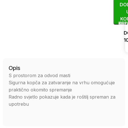
DO
KO
KUP
BRZ
D
1
Uporedi
Opis
S prostorom za odvod masti
Sigurna kopča za zatvaranje na vrhu omogućuje
praktično okomito spremanje
Radno svjetlo pokazuje kada je roštilj spreman za
upotrebu