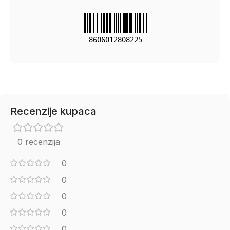
8606012808225
Recenzije kupaca
0 recenzija
0
0
0
0
0