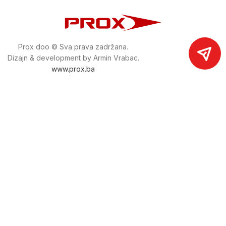
Prox doo © Sva prava zadržana.
Dizajn & development by Armin Vrabac.
www.prox.ba
Pratite nas na društvenim mrežama
proxdoo
Najveća trgovina mašina i alata u
Bosni i Hercegovini.
Tri prodajne lokacije alata i mašina u Sarajevu.
Više od 800 kategorija alata i mašina u kojima ćete pronaći