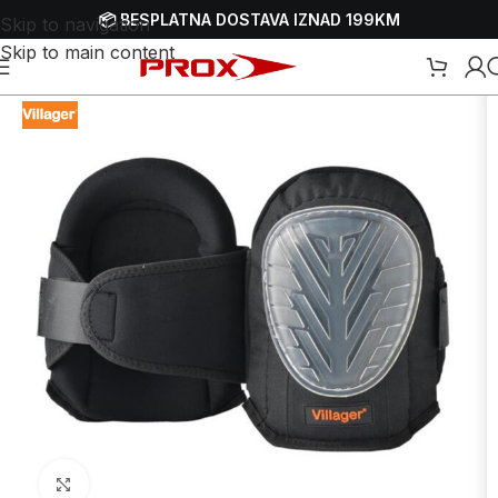
📦 BESPLATNA DOSTAVA IZNAD 199KM
Skip to navigation
Skip to main content
Početna
/
Webshop
/
Zaštitna oprema - HTZ
/
Ostala zaštitna oprema
Uvećaj sliku