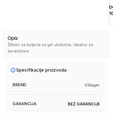
D
1
Uporedi
Opis
Štitnici za koljena sa gel ulošcima. Idealno za
keramičare
Specifikacije proizvoda
BREND
Villager
GARANCIJA
BEZ GARANCIJE