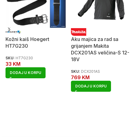
Kožni kaiš Hoegert
Aku majica za rad sa
HT7G230
grijanjem Makita
DCX201AS veličina-S 12-
SKU:
HT7G230
18V
33
KM
SKU:
DCX201AS
DODAJ U KORPU
769
KM
DODAJ U KORPU