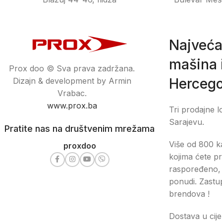
Najveća
mašina i
Prox doo © Sva prava zadržana.
Hercego
Dizajn & development by Armin
Vrabac.
www.prox.ba
Tri prodajne l
Sarajevu.
Pratite nas na društvenim mrežama
Više od 800 ka
proxdoo
kojima ćete pr
raspoređeno, 
ponudi. Zastu
brendova !
Dostava u cije