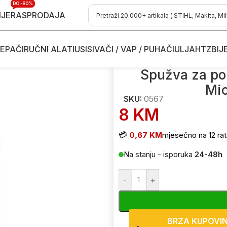
DO -80%
IJE
RASPRODAJA
EPAČI
RUČNI ALATI
USISIVAČI / VAP / PUHAČI
ULJA
HTZ
BIJ
Spužva za poliranje od mikrofibera 35mm – Microfiber Pad Ewo
Spužva za po
Mic
SKU:
0567
8
KM
💳
0,67 KM
mjesečno na 12 rat
Na stanju - isporuka
24-48h
-
+
BRZA KUPOVI