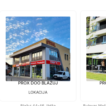
PROX DOO BLAŽUJ
PR
LOKACIJA
Blažuj 44-46, Ilidža
Bulevar Meš