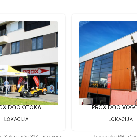
OX DOO OTOKA
PROX DOO VOG
LOKACIJA
LOKACIJA
e Selimovića 81A, Sarajevo
Igmanska 6B, Vog