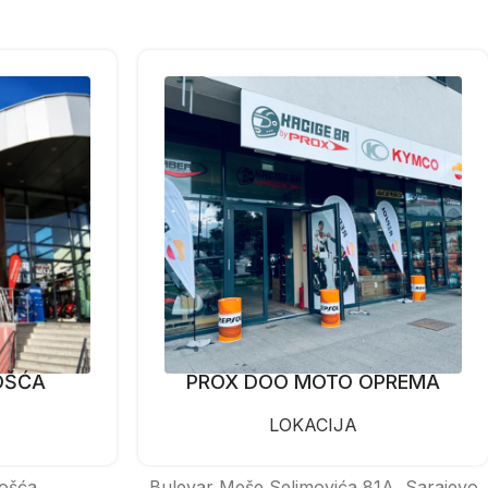
OŠĆA
PROX DOO MOTO OPREMA
LOKACIJA
ošća
Bulevar Meše Selimovića 81A, Sarajevo