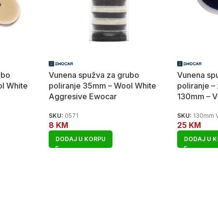
ubo
Vunena spužva za grubo
Vunena sp
l White
poliranje 35mm – Wool White
poliranje –
Aggresive Ewocar
130mm – V
SKU:
0571
SKU:
130mm V
8
KM
25
KM
DODAJ U KORPU
DODAJ U 