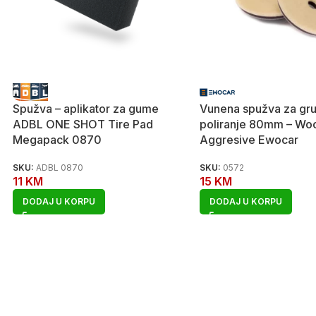
Spužva – aplikator za gume
Vunena spužva za gr
ADBL ONE SHOT Tire Pad
poliranje 80mm – Woo
Megapack 0870
Aggresive Ewocar
SKU:
ADBL 0870
SKU:
0572
11
KM
15
KM
DODAJ U KORPU
DODAJ U KORPU