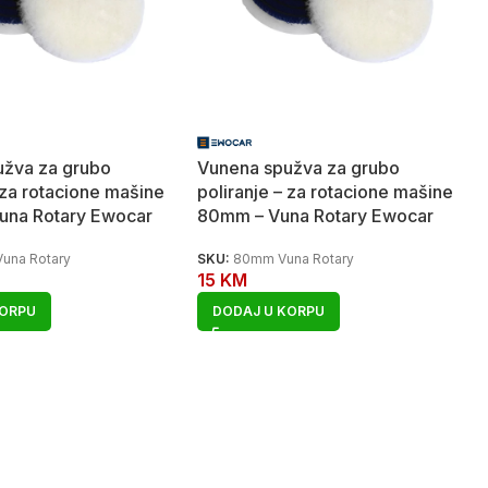
užva za grubo
Vunena spužva za grubo
 za rotacione mašine
poliranje – za rotacione mašine
una Rotary Ewocar
80mm – Vuna Rotary Ewocar
una Rotary
SKU:
80mm Vuna Rotary
15
KM
KORPU
DODAJ U KORPU