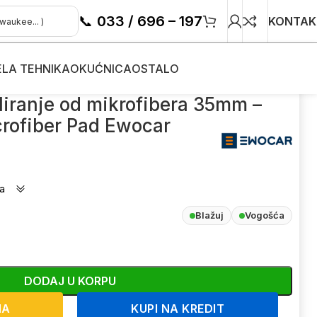
📞
033 / 696 – 197
KONTAK
ELA TEHNIKA
OKUĆNICA
OSTALO
car
liranje od mikrofibera 35mm –
rofiber Pad Ewocar
a
Blažuj
Vogošća
DODAJ U KORPU
NA
KUPI NA KREDIT