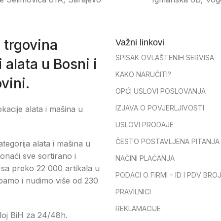
 trgovina
Važni linkovi
SPISAK OVLAŠTENIH SERVISA
 alata u Bosni i
KAKO NARUČITI?
vini.
OPĆI USLOVI POSLOVANJA
IZJAVA O POVJERLJIVOSTI
okacije alata i mašina u
USLOVI PRODAJE
ČESTO POSTAVLJENA PITANJA
tegorija alata i mašina u
onaći sve sortirano i
NAČINI PLAĆANJA
sa preko 22 000 artikala u
PODACI O FIRMI – ID I PDV BRO
pamo i nudimo više od 230
PRAVILNICI
REKLAMACIJE
loj BiH za 24/48h.