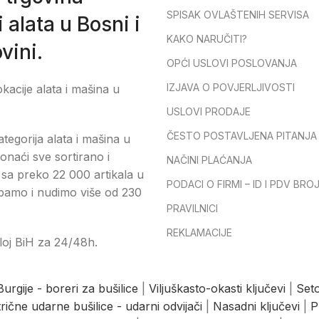
SPISAK OVLAŠTENIH SERVISA
 alata u Bosni i
KAKO NARUČITI?
vini.
OPĆI USLOVI POSLOVANJA
IZJAVA O POVJERLJIVOSTI
okacije alata i mašina u
USLOVI PRODAJE
ČESTO POSTAVLJENA PITANJA
tegorija alata i mašina u
onaći sve sortirano i
NAČINI PLAĆANJA
sa preko 22 000 artikala u
PODACI O FIRMI – ID I PDV BRO
pamo i nudimo više od 230
PRAVILNICI
REKLAMACIJE
loj BiH za 24/48h.
Burgije - boreri za bušilice
|
Viljuškasto-okasti ključevi
|
Seto
trične udarne bušilice - udarni odvijači
|
Nasadni ključevi
|
P