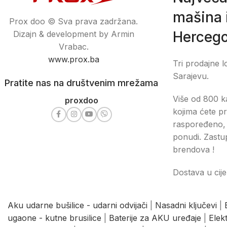
mašina i
Prox doo © Sva prava zadržana.
Hercego
Dizajn & development by Armin
Vrabac.
www.prox.ba
Tri prodajne l
Sarajevu.
Pratite nas na društvenim mrežama
Više od 800 ka
proxdoo
kojima ćete pr
raspoređeno, 
ponudi. Zastu
brendova !
Dostava u cije
Aku udarne bušilice - udarni odvijači
|
Nasadni ključevi
|
ugaone - kutne brusilice
|
Baterije za AKU uređaje
|
Elek