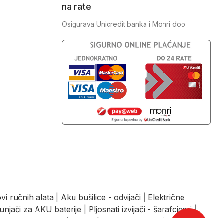
na rate
Osigurava Unicredit banka i Monri doo
J
vi ručnih alata
|
Aku bušilice - odvijači
|
Električne
unjači za AKU baterije
|
Pljosnati izvijači - šarafcigeri
|