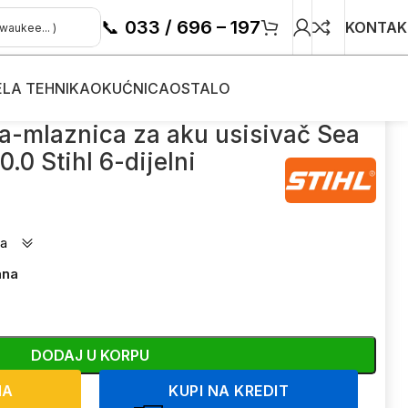
📞
033 / 696 – 197
KONTAK
ELA TEHNIKA
OKUĆNICA
OSTALO
usisivač Sea 20.0 Stihl 6-dijelni
ca-mlaznica za aku usisivač Sea
0.0 Stihl 6-dijelni
ta
ana
DODAJ U KORPU
NA
KUPI NA KREDIT