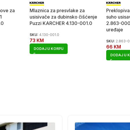
dove za
Mlaznica za presvlake za
Preklopiva
1
usisivače za dubinsko čišćenje
suho usis
.0
Puzzi KARCHER 4.130-001.0
2.863-000
uređaje
SKU:
4.130-001.0
73
KM
SKU:
2.863-0
66
KM
DODAJ U KORPU
DODAJ U 