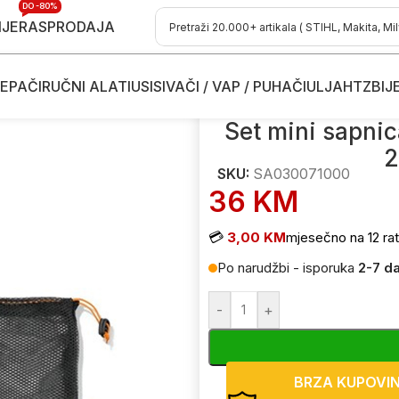
DO -80%
IJE
RASPRODAJA
EPAČI
RUČNI ALATI
USISIVAČI / VAP / PUHAČI
ULJA
HTZ
BIJ
 usisivače
/
Nastavci za usisivače
/
Set mini sapnica-mlaznica za aku 
Set mini sapni
2
SKU:
SA030071000
36
KM
💳
3,00 KM
mjesečno na 12 ra
Po narudžbi - isporuka
2-7 d
-
+
BRZA KUPOVI