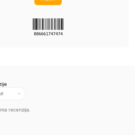
886661747474
ije
ma recenzija.