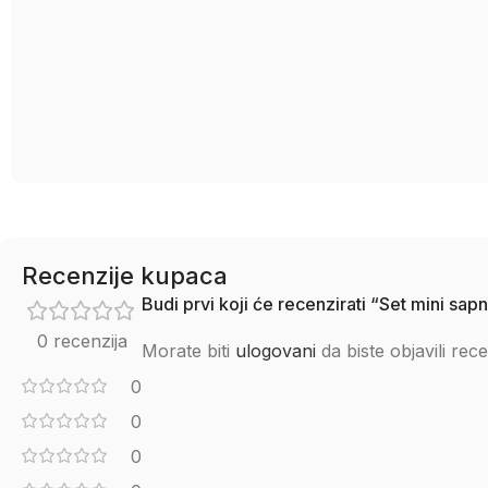
Recenzije kupaca
Budi prvi koji će recenzirati “Set mini sap
0 recenzija
Morate biti
ulogovani
da biste objavili rece
0
0
0