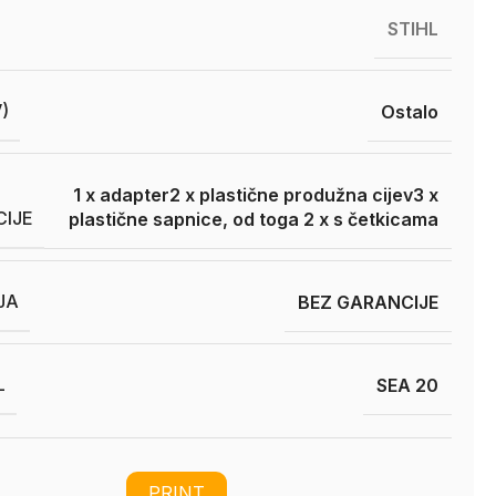
STIHL
)
Ostalo
1 x adapter
2 x plastične produžna cijev
3 x
CIJE
plastične sapnice, od toga 2 x s četkicama
JA
BEZ GARANCIJE
L
SEA 20
PRINT