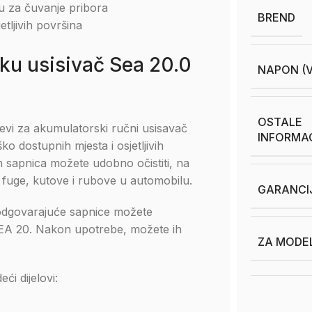
bu za čuvanje pribora
BREND
etljivih površina
ku usisivač Sea 20.0
NAPON (V
OSTALE
jevi za akumulatorski ručni usisavač
INFORMA
o dostupnih mjesta i osjetljivih
h sapnica možete udobno očistiti, na
e, fuge, kutove i rubove u automobilu.
GARANCI
 odgovarajuće sapnice možete
 SEA 20. Nakon upotrebe, možete ih
ZA MODE
ći dijelovi: