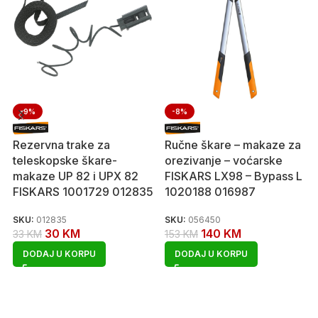
-9%
-8%
Rezervna trake za
Ručne škare – makaze za
teleskopske škare-
orezivanje – voćarske
makaze UP 82 i UPX 82
FISKARS LX98 – Bypass L
FISKARS 1001729 012835
1020188 016987
SKU:
012835
SKU:
056450
30
KM
140
KM
33
KM
153
KM
DODAJ U KORPU
DODAJ U KORPU