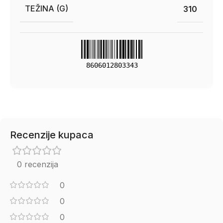
TEŽINA (G)
310
8606012803343
Recenzije kupaca
0 recenzija
0
0
0