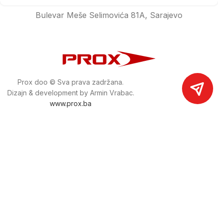
Bulevar Meše Selimovića 81A, Sarajevo
Prox doo © Sva prava zadržana.
Dizajn & development by Armin Vrabac.
www.prox.ba
Pratite nas na društvenim mrežama
proxdoo
Najveća trgovina mašina i alata u
Bosni i Hercegovini.