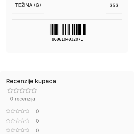
TEŽINA (G)
353
8606104032071
Recenzije kupaca
0 recenzija
0
0
0