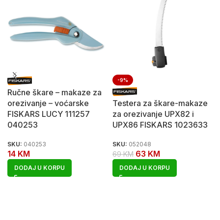
-9%
Ručne škare – makaze za
orezivanje – voćarske
Testera za škare-makaze
FISKARS LUCY 111257
za orezivanje UPX82 i
040253
UPX86 FISKARS 1023633
SKU:
040253
SKU:
052048
14
KM
63
KM
69
KM
DODAJ U KORPU
DODAJ U KORPU