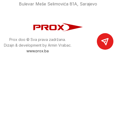
Bulevar Meše Selimovića 81A, Sarajevo
Prox doo © Sva prava zadržana.
Dizajn & development by Armin Vrabac.
www.prox.ba
Pratite nas na društvenim mrežama
proxdoo
Najveća trgovina mašina i alata u
Bosni i Hercegovini.