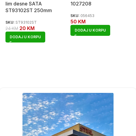
lim desne SATA
1027208
ST93102ST 250mm
SKU:
056453
50
KM
SKU:
ST93102ST
20
KM
24
KM
DODAJ U KORPU
DODAJ U KORPU