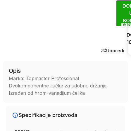
DO
KO
KUP
BRZ
D
1
Uporedi
Opis
Marka: Topmaster Professional
Dvokomponentne ručke za udobno držanje
Izrađen od hrom-vanadijum čelika
Specifikacije proizvoda