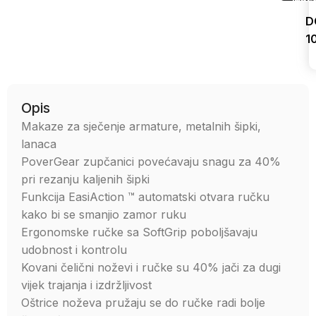
D
1
Uporedi
Opis
Makaze za sječenje armature, metalnih šipki,
lanaca
PoverGear zupčanici povećavaju snagu za 40%
pri rezanju kaljenih šipki
Funkcija EasiAction ™ automatski otvara ručku
kako bi se smanjio zamor ruku
Ergonomske ručke sa SoftGrip poboljšavaju
udobnost i kontrolu
Kovani čelični noževi i ručke su 40% jači za dugi
vijek trajanja i izdržljivost
Oštrice noževa pružaju se do ručke radi bolje