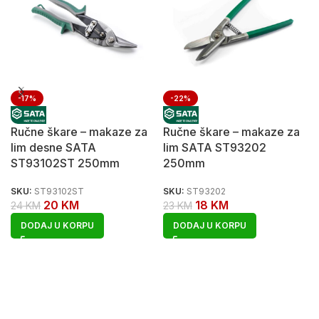
-17%
-22%
Ručne škare – makaze za
Ručne škare – makaze za
lim desne SATA
lim SATA ST93202
ST93102ST 250mm
250mm
SKU:
ST93102ST
SKU:
ST93202
20
KM
18
KM
24
KM
23
KM
DODAJ U KORPU
DODAJ U KORPU