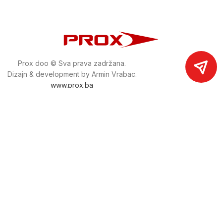
Prox doo © Sva prava zadržana.
Dizajn & development by Armin Vrabac.
www.prox.ba
Pratite nas na društvenim mrežama
proxdoo
Najveća trgovina mašina i alata u
Bosni i Hercegovini.
Tri prodajne lokacije alata i mašina u Sarajevu.