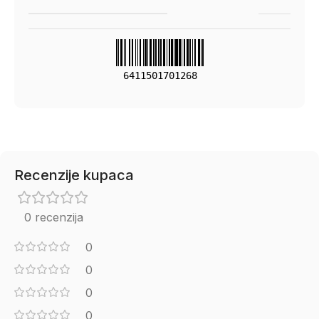
6411501701268
Recenzije kupaca
0 recenzija
0
0
0
0