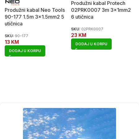
Produžni kabal Protech
Produžni kabal Neo Tools
02PRK0007 3m 3x1mm2
90-177 1.5m 3×1.5mm2 5
6 utičnica
utičnica
SKU:
02PRK0007
23
KM
SKU:
90-177
13
KM
DODAJ U KORPU
DODAJ U KORPU