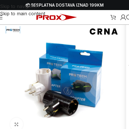
📦 BESPLATNA DOSTAVA IZNAD 199KM
Skip to navigation
Skip to main content
Početna
/
Webshop
/
Okućnica
/
Produžni kablovi
Uvećaj sliku