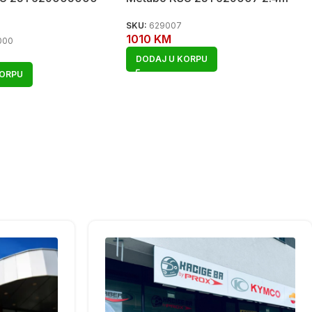
SKU:
629007
1010
KM
000
DODAJ U KORPU
KORPU