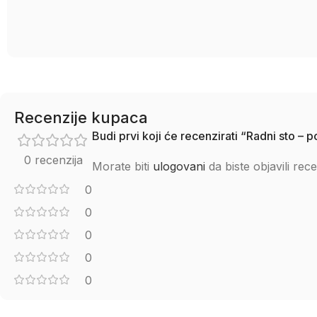
Recenzije kupaca
Budi prvi koji će recenzirati “Radni sto –
0 recenzija
Morate biti
ulogovani
da biste objavili rece
0
0
0
0
0