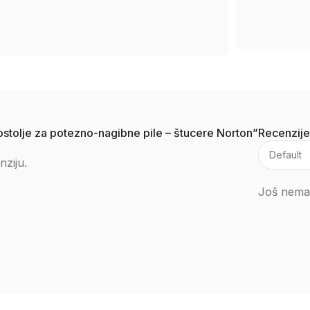
 postolje za potezno-nagibne pile – štucere Norton”
Recenzije
nziju.
Još nema 