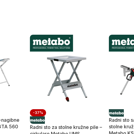
-37%
o-nagibne
Radni sto 
 GTA 560
stolne kruž
Radni sto za stolne kružne pile –
Metabo K
cirkulare Metabo UMS