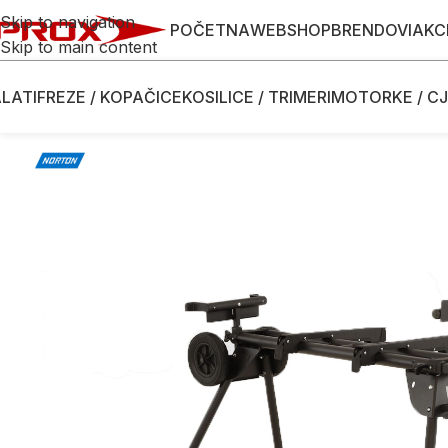
Skip to navigation
POČETNA
WEBSHOP
BRENDOVI
AKC
Skip to main content
LATI
FREZE / KOPAČICE
KOSILICE / TRIMERI
MOTORKE / CJ
Početna
/
Webshop
/
Alati
/
Pile za obradu drveta i metala
/
Dodaci i