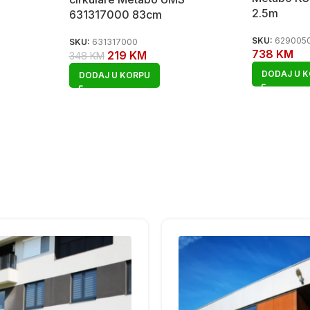
2.5m
631317000 83cm
SKU:
629005
SKU:
631317000
738
KM
219
KM
348
KM
DODAJ U 
DODAJ U KORPU