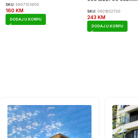
SKU:
5907103900
160
KM
SKU:
0601B22700
243
KM
DODAJ U KORPU
DODAJ U KORPU