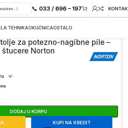
📞
033 / 696 – 197
KONTAK
ELA TEHNIKA
OKUĆNICA
OSTALO
e za potezno-nagibne pile – štucere Norton
tolje za potezno-nagibne pile –
štucere Norton
ta
ana
DODAJ U KORPU
NA
KUPI NA KREDIT