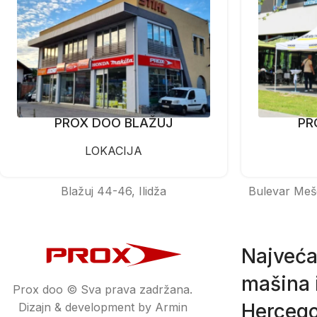
PROX DOO BLAŽUJ
PR
LOKACIJA
Blažuj 44-46, Ilidža
Bulevar Meš
Najveća
mašina i
Prox doo © Sva prava zadržana.
Hercego
Dizajn & development by Armin