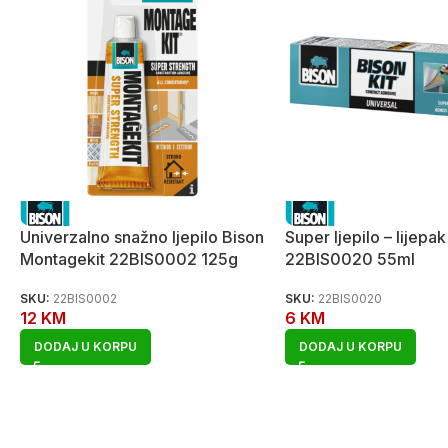
Univerzalno snažno ljepilo Bison
Super ljepilo – lijepa
Montagekit 22BIS0002 125g
22BIS0020 55ml
SKU:
22BIS0002
SKU:
22BIS0020
12
KM
6
KM
DODAJ U KORPU
DODAJ U KORPU