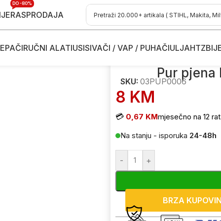
DO -80%
IJE
RASPRODAJA
EPAČI
RUČNI ALATI
USISIVAČI / VAP / PUHAČI
ULJA
HTZ
BIJ
Protech 03PUP0006 500ml
Pur pjena
SKU:
03PUP0006
8
KM
💳
0,67 KM
mjesečno na 12 rat
Na stanju - isporuka
24-48h
-
+
BRZA KUPOVI