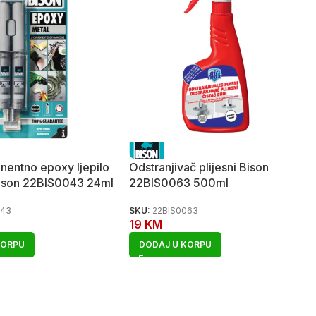
entno epoxy ljepilo
Odstranjivač plijesni Bison
Bison 22BIS0043 24ml
22BIS0063 500ml
043
SKU:
22BIS0063
19
KM
KORPU
DODAJ U KORPU