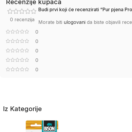
Recenzije kupaca
Budi prvi koji će recenzirati “Pur pjena
0 recenzija
Morate biti
ulogovani
da biste objavili rece
0
0
0
0
0
Iz Kategorije