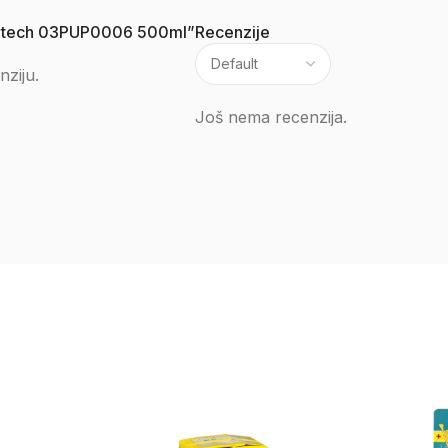
 Protech 03PUP0006 500ml”
Recenzije
nziju.
Još nema recenzija.