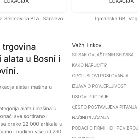
LOKACIJA
LOKACIJA
e Selimovića 81A, Sarajevo
Igmanska 6B, Vog
 trgovina
Važni linkovi
SPISAK OVLAŠTENIH SERVISA
 alata u Bosni i
KAKO NARUČITI?
vini.
OPĆI USLOVI POSLOVANJA
IZJAVA O POVJERLJIVOSTI
okacije alata i mašina u
USLOVI PRODAJE
ČESTO POSTAVLJENA PITANJA
tegorija alata i mašina u
onaći sve sortirano i
NAČINI PLAĆANJA
sa preko 22 000 artikala u
PODACI O FIRMI – ID I PDV BRO
pamo i nudimo više od 230