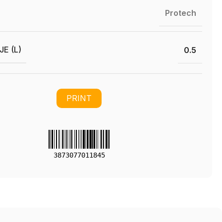
Protech
E (L)
0.5
PRINT
3873077011845