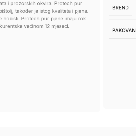
rata i prozorskih okvira. Protech pur
BREND
štolj, također je istog kvaliteta i pjena.
 hobisti. Protech pur pjene imaju rok
nkurentske većinom 12 mjeseci.
PAKOVANJ