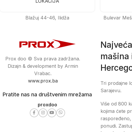
LOKACIJA
Blažuj 44-46, Ilidža
Bulevar Meš
Najveća
mašina i
Prox doo © Sva prava zadržana.
Hercego
Dizajn & development by Armin
Vrabac.
www.prox.ba
Tri prodajne l
Sarajevu.
Pratite nas na društvenim mrežama
Više od 800 ka
proxdoo
kojima ćete pr
raspoređeno, 
ponudi. Zastu