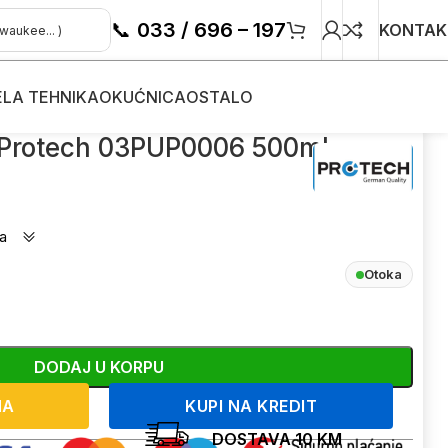
📞
033 / 696 – 197
KONTAK
ELA TEHNIKA
OKUĆNICA
OSTALO
 Protech 03PUP0006 500ml
a
Otoka
DODAJ U KORPU
NA
KUPI NA KREDIT
DOSTAVA 10 KM