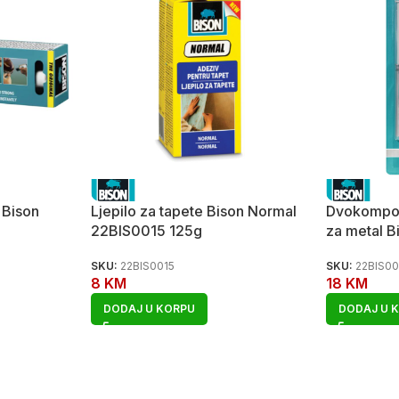
k Bison
Ljepilo za tapete Bison Normal
Dvokompon
22BIS0015 125g
za metal 
SKU:
22BIS0015
SKU:
22BIS0
8
KM
18
KM
DODAJ U KORPU
DODAJ U 