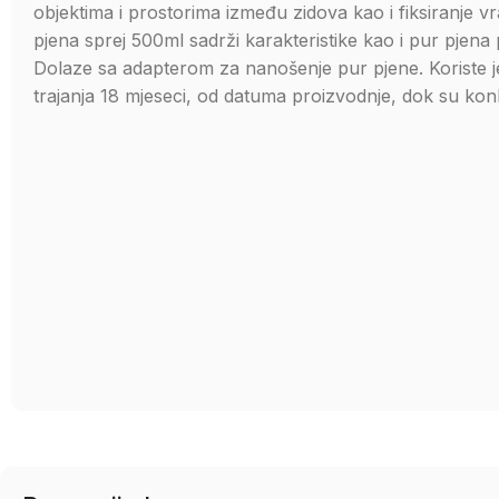
objektima i prostorima između zidova kao i fiksiranje v
pjena sprej 500ml sadrži karakteristike kao i pur pjena pi
Dolaze sa adapterom za nanošenje pur pjene. Koriste je
trajanja 18 mjeseci, od datuma proizvodnje, dok su ko