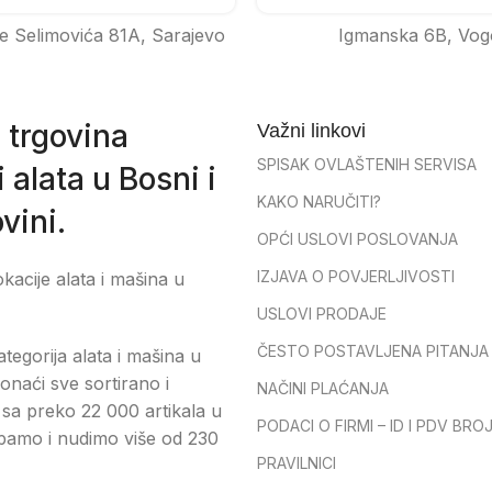
e Selimovića 81A, Sarajevo
Igmanska 6B, Vog
 trgovina
Važni linkovi
SPISAK OVLAŠTENIH SERVISA
 alata u Bosni i
KAKO NARUČITI?
vini.
OPĆI USLOVI POSLOVANJA
IZJAVA O POVJERLJIVOSTI
okacije alata i mašina u
USLOVI PRODAJE
ČESTO POSTAVLJENA PITANJA
tegorija alata i mašina u
onaći sve sortirano i
NAČINI PLAĆANJA
sa preko 22 000 artikala u
PODACI O FIRMI – ID I PDV BRO
pamo i nudimo više od 230
PRAVILNICI