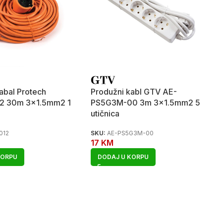
abal Protech
Produžni kabl GTV AE-
2 30m 3×1.5mm2 1
PS5G3M-00 3m 3×1.5mm2 5
utičnica
012
SKU:
AE-PS5G3M-00
17
KM
KORPU
DODAJ U KORPU