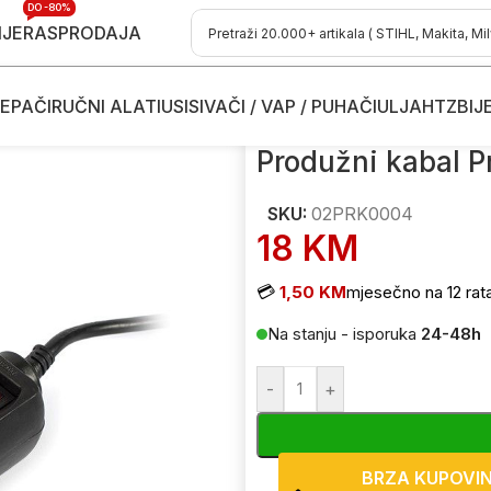
DO -80%
IJE
RASPRODAJA
EPAČI
RUČNI ALATI
USISIVAČI / VAP / PUHAČI
ULJA
HTZ
BIJ
otech 02PRK0004 3m 3×1.5mm2 3 utičnice
Produžni kabal 
SKU:
02PRK0004
18
KM
💳
1,50 KM
mjesečno na 12 rat
Na stanju - isporuka
24-48h
-
+
BRZA KUPOVI