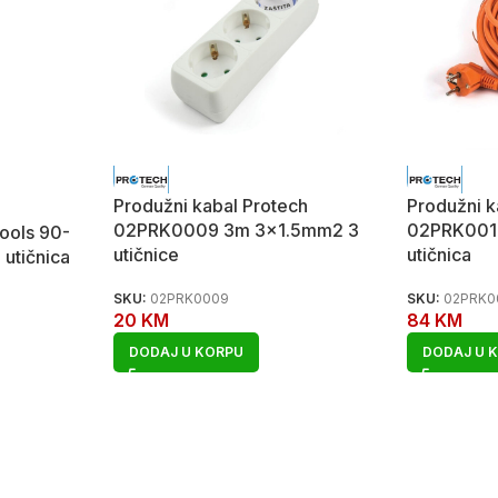
Produžni kabal Protech
Produžni k
02PRK0009 3m 3×1.5mm2 3
02PRK001
ools 90-
utičnice
utičnica
utičnica
SKU:
02PRK0009
SKU:
02PRK0
20
KM
84
KM
DODAJ U KORPU
DODAJ U 