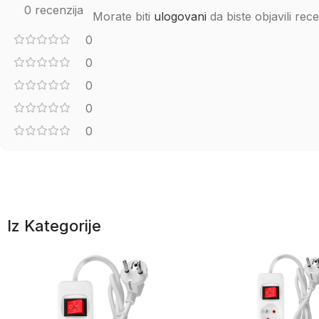
0 recenzija
Morate biti
ulogovani
da biste objavili rece
0
0
0
0
0
Iz Kategorije