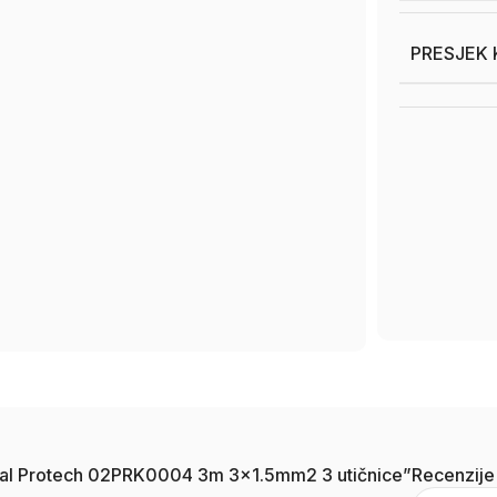
PRESJEK 
kabal Protech 02PRK0004 3m 3×1.5mm2 3 utičnice”
Recenzije