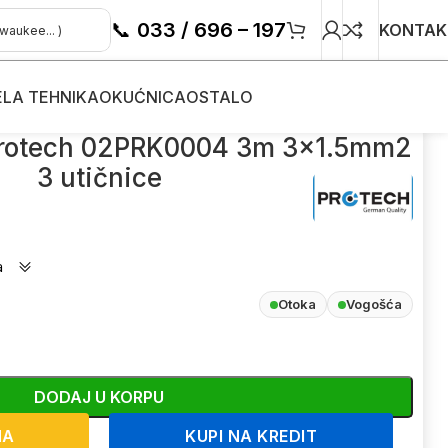
📞
033 / 696 – 197
KONTAK
ELA TEHNIKA
OKUĆNICA
OSTALO
Protech 02PRK0004 3m 3×1.5mm2
3 utičnice
a
Otoka
Vogošća
DODAJ U KORPU
NA
KUPI NA KREDIT