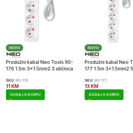
NOVO
NOVO
Produžni kabal Neo Tools 90-
Produžni kabal Neo T
176 1.5m 3×1.5mm2 3 utičnica
177 1.5m 3×1.5mm2 5 
SKU:
90-176
SKU:
90-177
11
KM
13
KM
DODAJ U KORPU
DODAJ U KORPU