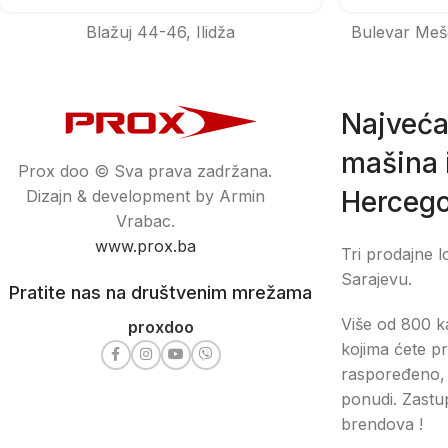
Blažuj 44-46, Ilidža
Bulevar Meš
Najveća
mašina i
Prox doo © Sva prava zadržana.
Hercego
Dizajn & development by Armin
Vrabac.
www.prox.ba
Tri prodajne l
Sarajevu.
Pratite nas na društvenim mrežama
Više od 800 ka
proxdoo
kojima ćete pr
raspoređeno, 
ponudi. Zastu
brendova !