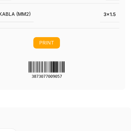
KABLA (MM2)
3×1.5
PRINT
3873077009057