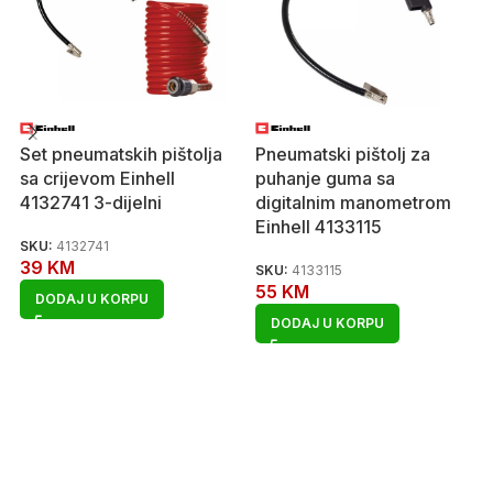
Set pneumatskih pištolja
Pneumatski pištolj za
sa crijevom Einhell
puhanje guma sa
4132741 3-dijelni
digitalnim manometrom
Einhell 4133115
SKU:
4132741
39
KM
SKU:
4133115
55
KM
DODAJ U KORPU
DODAJ U KORPU