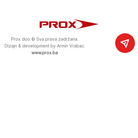
Prox doo © Sva prava zadržana.
Dizajn & development by Armin Vrabac.
www.prox.ba
Pratite nas na društvenim mrežama
proxdoo
Najveća trgovina mašina i alata u
Bosni i Hercegovini.
Tri prodajne lokacije alata i mašina u Sarajevu.