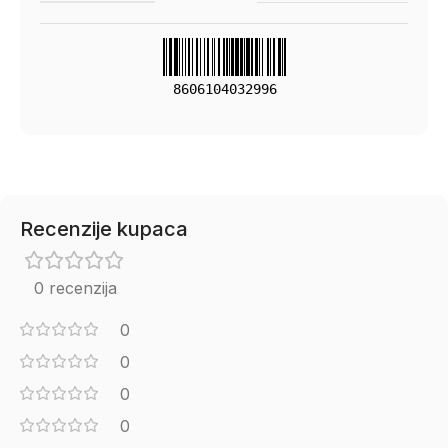
8606104032996
Recenzije kupaca
0 recenzija
0
0
0
0