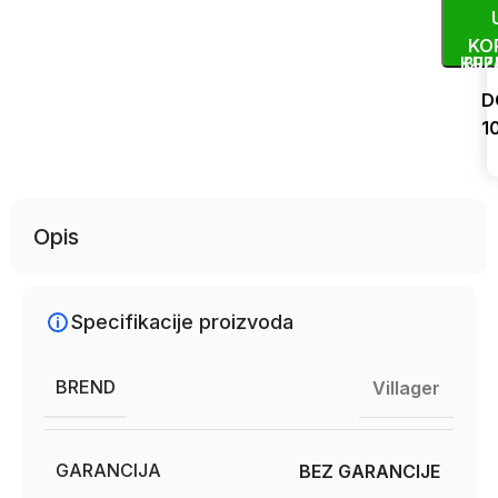
KO
KUP
BRZ
D
1
Uporedi
Opis
Specifikacije proizvoda
BREND
Villager
GARANCIJA
BEZ GARANCIJE