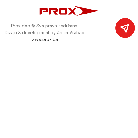
Prox doo © Sva prava zadržana.
Dizajn & development by Armin Vrabac.
www.prox.ba
Pratite nas na društvenim mrežama
proxdoo
Najveća trgovina mašina i alata u
Bosni i Hercegovini.
Tri prodajne lokacije alata i mašina u Sarajevu.
Više od 800 kategorija alata i mašina u kojima ćete pronaći