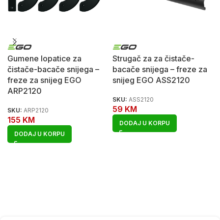
Gumene lopatice za
Strugač za za čistače-
čistače-bacače snijega –
bacače snijega – freze za
freze za snijeg EGO
snijeg EGO ASS2120
ARP2120
SKU:
ASS2120
59
KM
SKU:
ARP2120
155
KM
DODAJ U KORPU
DODAJ U KORPU