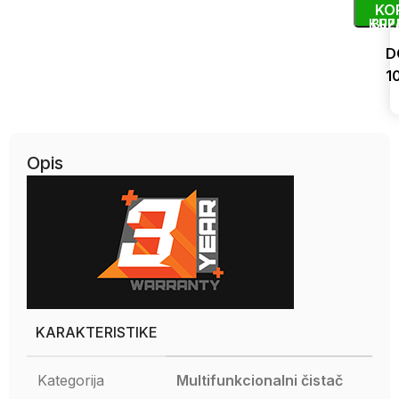
KO
KUP
BRZ
D
1
Uporedi
Opis
KARAKTERISTIKE
Kategorija
Multifunkcionalni čistač