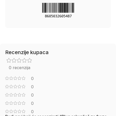
8605032605487
Recenzije kupaca
0 recenzija
0
0
0
0
0