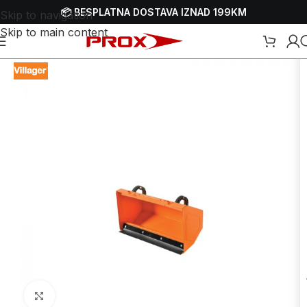
📦 BESPLATNA DOSTAVA IZNAD 199KM
Skip to navigation
Skip to main content
a snijeg
/
Dodaci i dijelovi za čistače-bacače snijega - freze za snijeg
Uvećaj sliku