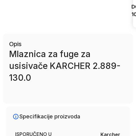
D
1
Uporedi
Opis
Mlaznica za fuge za
usisivače KARCHER 2.889-
130.0
Specifikacije proizvoda
ISPORUČENO U
Karcher