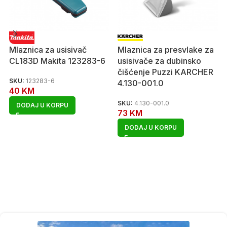
Mlaznica za usisivač
Mlaznica za presvlake za
CL183D Makita 123283-6
usisivače za dubinsko
čišćenje Puzzi KARCHER
SKU:
123283-6
4.130-001.0
40
KM
SKU:
4.130-001.0
DODAJ U KORPU
73
KM
DODAJ U KORPU