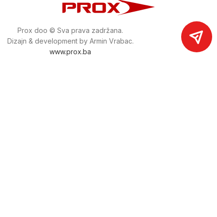
Prox doo © Sva prava zadržana.
Dizajn & development by Armin Vrabac.
www.prox.ba
Pratite nas na društvenim mrežama
proxdoo
Najveća trgovina mašina i alata u
Bosni i Hercegovini.
Tri prodajne lokacije alata i mašina u Sarajevu.
Više od 800 kategorija alata i mašina u kojima ćete pronaći
sve sortirano i raspoređeno, sa preko 22 000 artikala u