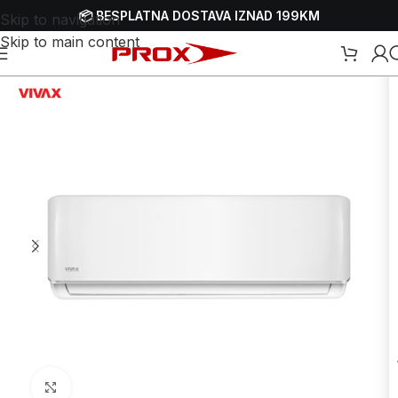
📦 BESPLATNA DOSTAVA IZNAD 199KM
Skip to navigation
Skip to main content
Početna
/
Webshop
/
Bijela tehnika
/
Klima uređaji
Uvećaj sliku