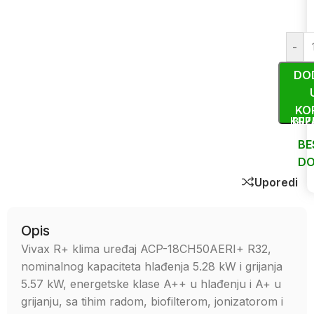
-
DO
KO
KUP
BRZ
BE
DO
Uporedi
Opis
Vivax R+ klima uređaj ACP-18CH50AERI+ R32,
nominalnog kapaciteta hlađenja 5.28 kW i grijanja
5.57 kW, energetske klase A++ u hlađenju i A+ u
grijanju, sa tihim radom, biofilterom, jonizatorom i