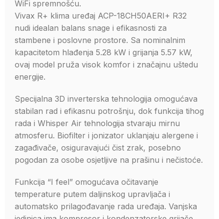
WiFi spremnošću.
Vivax R+ klima uređaj ACP-18CH50AERI+ R32
nudi idealan balans snage i efikasnosti za
stambene i poslovne prostore. Sa nominalnim
kapacitetom hlađenja 5.28 kW i grijanja 5.57 kW,
ovaj model pruža visok komfor i značajnu uštedu
energije.
Specijalna 3D inverterska tehnologija omogućava
stabilan rad i efikasnu potrošnju, dok funkcija tihog
rada i Whisper Air tehnologija stvaraju mirnu
atmosferu. Biofilter i jonizator uklanjaju alergene i
zagađivače, osiguravajući čist zrak, posebno
pogodan za osobe osjetljive na prašinu i nečistoće.
Funkcija “I feel” omogućava očitavanje
temperature putem daljinskog upravljača i
automatsko prilagođavanje rada uređaja. Vanjska
jedinica ima kompresor i kondenzatorske grijače