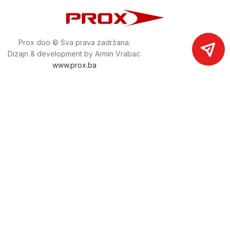
Prox doo © Sva prava zadržana.
Dizajn & development by Armin Vrabac.
www.prox.ba
Pratite nas na društvenim mrežama
proxdoo
Najveća trgovina mašina i alata u
Bosni i Hercegovini.
Tri prodajne lokacije alata i mašina u Sarajevu.
Više od 800 kategorija alata i mašina u kojima ćete pronaći