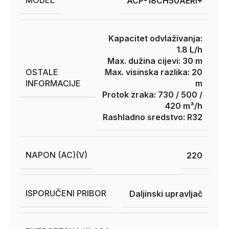
MODEL
ACP-18CH50AERI+
Kapacitet odvlaživanja:
1.8 L/h
Max. dužina cijevi: 30 m
OSTALE
Max. visinska razlika: 20
INFORMACIJE
m
Protok zraka: 730 / 500 /
420 m³/h
Rashladno sredstvo: R32
NAPON (AC)(V)
220
ISPORUČENI PRIBOR
Daljinski upravljač