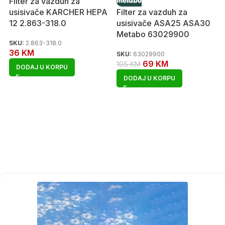
Filter za vazduh za
usisivače KARCHER HEPA
Filter za vazduh za
12 2.863-318.0
usisivače ASA25 ASA30
Metabo 63029900
SKU:
2.863-318.0
36
KM
SKU:
63029900
69
KM
105
KM
DODAJ U KORPU
DODAJ U KORPU