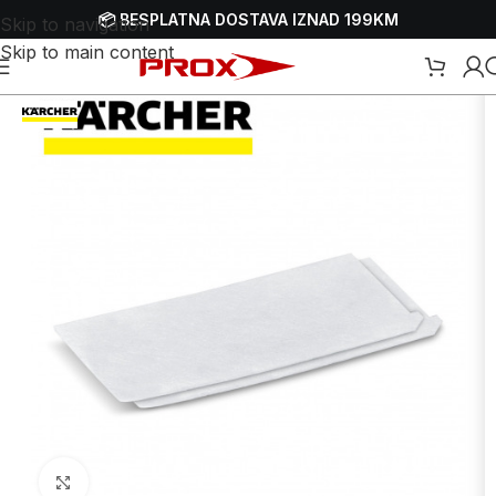
📦 BESPLATNA DOSTAVA IZNAD 199KM
Skip to navigation
Skip to main content
aci i potrošni materijal za usisivače
/
Filteri za vazduh za usisivače
Uvećaj sliku