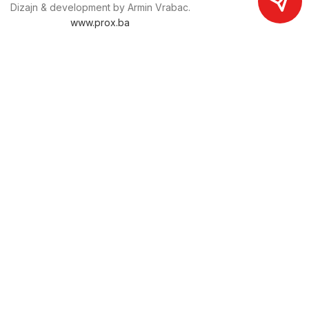
Dizajn & development by Armin Vrabac.
www.prox.ba
Pratite nas na društvenim mrežama
proxdoo
Najveća trgovina mašina i alata u
Bosni i Hercegovini.
Tri prodajne lokacije alata i mašina u Sarajevu.
Više od 800 kategorija alata i mašina u kojima ćete pronaći
sve sortirano i raspoređeno, sa preko 22 000 artikala u
ponudi. Zastupamo i nudimo više od 230 brendova !
Dostava u cijeloj BiH za 24/48h.