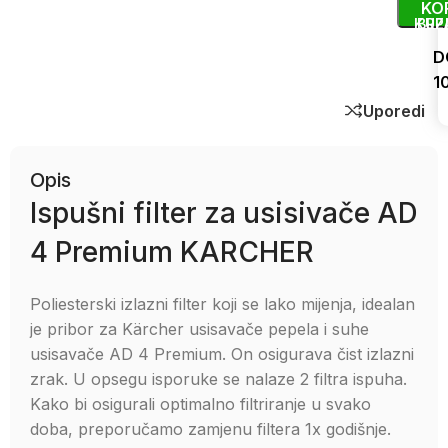
KO
KUP
BRZ
D
1
Uporedi
Opis
Ispušni filter za usisivače AD
4 Premium KARCHER
Poliesterski izlazni filter koji se lako mijenja, idealan
je pribor za Kärcher usisavače pepela i suhe
usisavače AD 4 Premium. On osigurava čist izlazni
zrak. U opsegu isporuke se nalaze 2 filtra ispuha.
Kako bi osigurali optimalno filtriranje u svako
doba, preporučamo zamjenu filtera 1x godišnje.