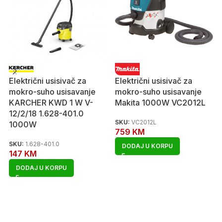
Električni usisivač za
Električni usisivač za
mokro-suho usisavanje
mokro-suho usisavanje
KARCHER KWD 1 W V-
Makita 1000W VC2012L
12/2/18 1.628-401.0
SKU:
VC2012L
1000W
759
KM
SKU:
1.628-401.0
DODAJ U KORPU
147
KM
DODAJ U KORPU