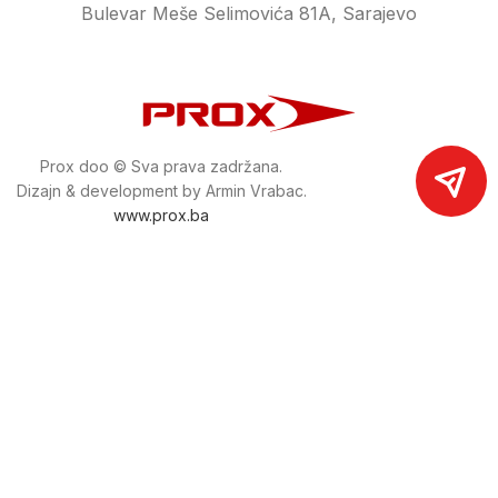
Bulevar Meše Selimovića 81A, Sarajevo
Prox doo © Sva prava zadržana.
Dizajn & development by Armin Vrabac.
www.prox.ba
Pratite nas na društvenim mrežama
proxdoo
Najveća trgovina mašina i alata u
Bosni i Hercegovini.