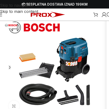
📦 BESPLATNA DOSTAVA IZNAD 199KM
Skip to navigation
Skip to main content
či
/
Električni usisivači
/
Električni usisivači za mokro-suho usisavanje
Uvećaj sliku