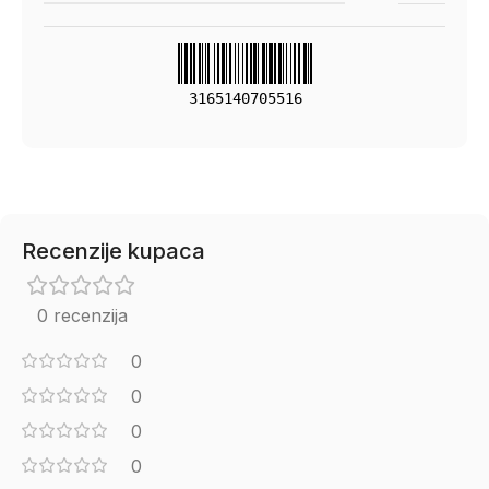
3165140705516
Recenzije kupaca
0 recenzija
0
0
0
0