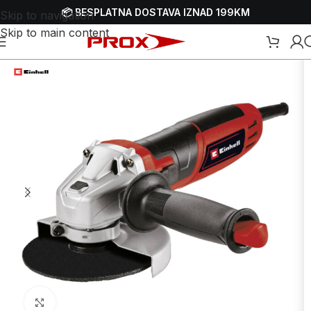
📦 BESPLATNA DOSTAVA IZNAD 199KM
Skip to navigation
Skip to main content
Webshop
/
Alati
/
Brusilice
/
Aku brusilice
/
Aku ugaone - kutne brusilice
Uvećaj sliku