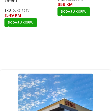
koferu
659
KM
SKU:
DLX2179TJ1
DODAJ U KORPU
1549
KM
DODAJ U KORPU