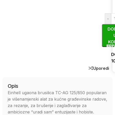
-
DO
KO
KUP
BRZ
D
1
Uporedi
Opis
Einhell ugaona brusilica TC-AG 125/850 popularan
je višenamjenski alat za kućne građevinske radove,
za rezanje, za brušenje i zaglađivanje za
ambiciozne “uradi sam” entuzijaste i hobiste.