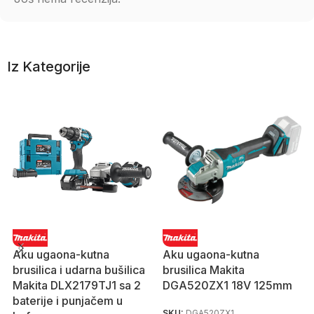
Iz Kategorije
Aku ugaona-kutna
Aku ugaona-kutna
brusilica i udarna bušilica
brusilica Makita
Makita DLX2179TJ1 sa 2
DGA520ZX1 18V 125mm
baterije i punjačem u
SKU:
DGA520ZX1