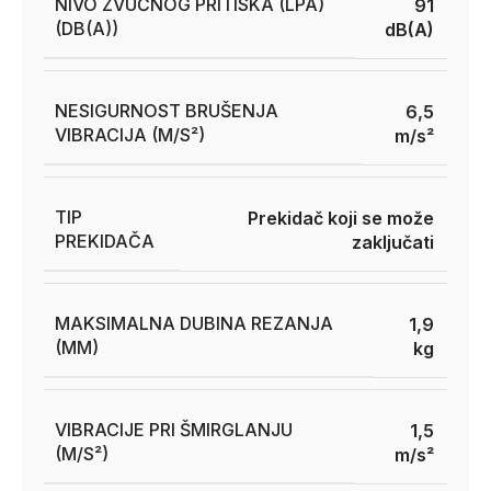
NIVO ZVUČNOG PRITISKA (LPA)
91
(DB(A))
dB(A)
NESIGURNOST BRUŠENJA
6,5
VIBRACIJA (M/S²)
m/s²
TIP
Prekidač koji se može
PREKIDAČA
zaključati
MAKSIMALNA DUBINA REZANJA
1,9
(MM)
kg
VIBRACIJE PRI ŠMIRGLANJU
1,5
(M/S²)
m/s²