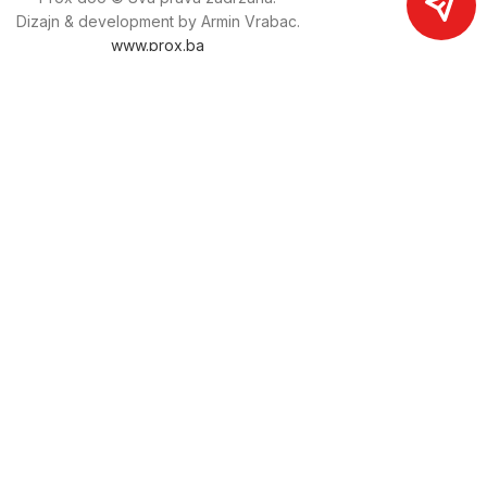
Dizajn & development by Armin Vrabac.
www.prox.ba
Pratite nas na društvenim mrežama
proxdoo
Najveća trgovina mašina i alata u
Bosni i Hercegovini.
Tri prodajne lokacije alata i mašina u Sarajevu.
Više od 800 kategorija alata i mašina u kojima ćete pronaći
sve sortirano i raspoređeno, sa preko 22 000 artikala u
ponudi. Zastupamo i nudimo više od 230 brendova !
Dostava u cijeloj BiH za 24/48h.