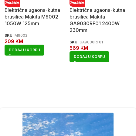
Električna ugaona-kutna
Električna ugaona-kutna
brusilica Makita M9002
brusilica Makita
1050W 125mm
GA9030RF01 2400W
230mm
SKU:
M9002
209
KM
SKU:
GA9030RF01
569
KM
DODAJ U KORPU
DODAJ U KORPU