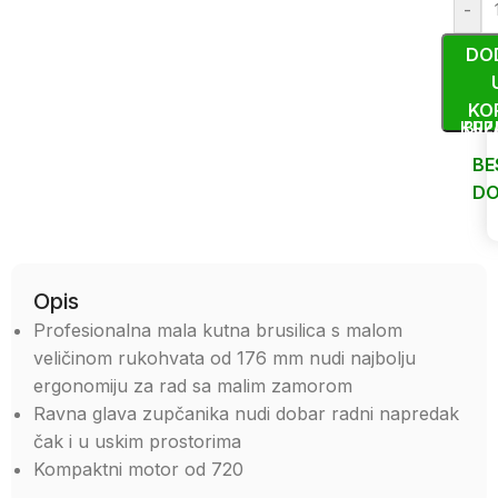
-
DO
KO
KUP
BRZ
BE
DO
Uporedi
Opis
Profesionalna mala kutna brusilica s malom
veličinom rukohvata od 176 mm nudi najbolju
ergonomiju za rad sa malim zamorom
Ravna glava zupčanika nudi dobar radni napredak
čak i u uskim prostorima
Kompaktni motor od 720