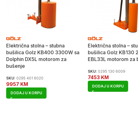
Električna stolna – stubna
Električna stolna – st
bušilica Golz KB400 3300W sa
bušilica Golz KB130
Dolphin DX5L motorom za
EBL33L motorom za 
bušenje
SKU:
0295 130 6009
7453
KM
SKU:
0295 401 6020
9957
KM
DODAJ U KORPU
DODAJ U KORPU