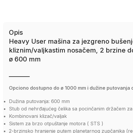
Opis
Heavy User mašina za jezgreno bušen
kliznim/valjkastim nosačem, 2 brzine 
ø 600 mm
_______
Opciono dostupno do ø 1000 mm i dužine putovanja
Dužina putovanja: 600 mm
Stub od nehrđajućeg čelika sa pocinčanim držačem z
Kombinovani klizač/valjak
Sistem za brzo otpuštanje motora (
STS
)
2-brzinsko hranjenje putem planetarnog zupčanika (red