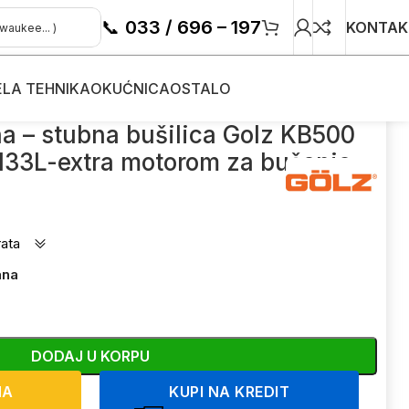
📞
033 / 696 – 197
KONTAK
ELA TEHNIKA
OKUĆNICA
OSTALO
500 3300W sa BBM33L-extra motorom za bušenje
na – stubna bušilica Golz KB500
3L-extra motorom za bušenje
rata
ana
DODAJ U KORPU
NA
KUPI NA KREDIT