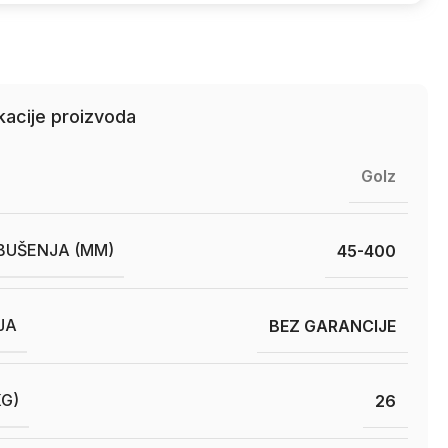
kacije proizvoda
Golz
BUŠENJA (MM)
45-400
JA
BEZ GARANCIJE
KG)
26