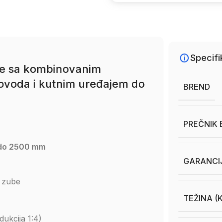
Specifi
je sa kombinovanim
dovoda i kutnim uređajem do
BREND
PREČNIK 
 do 2500 mm
GARANCI
a zube
TEŽINA (
ukcija 1:4)