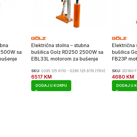
ubna
Električna stolna – stubna
Električna 
 2500W sa
bušilica Golz RD250 2500W sa
bušilica 
bušenje
EBL33L motorom za bušenje
FB23P mot
SKU:
0295 125 6110 - 0295 125 6115 (115V)
SKU:
SD160 
6517
KM
4680
KM
DODAJ U KORPU
DODAJ U 