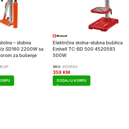
stolna – stubna
Električna stolna-stubna bušilica
Golz SD160 2200W sa
Einhell TC-BD 500 4520593
orom za bušenje
500W
FB23P
SKU:
4520593
359
KM
KORPU
DODAJ U KORPU