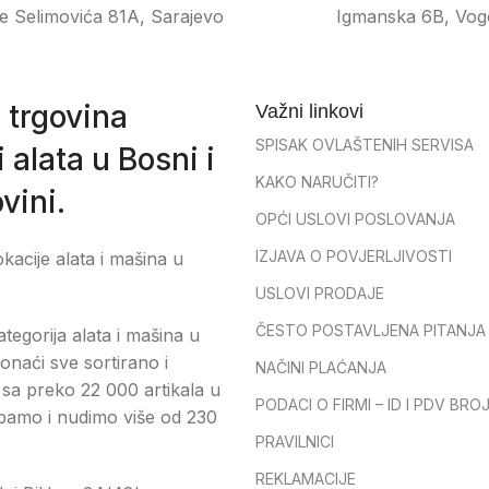
e Selimovića 81A, Sarajevo
Igmanska 6B, Vog
 trgovina
Važni linkovi
SPISAK OVLAŠTENIH SERVISA
 alata u Bosni i
KAKO NARUČITI?
vini.
OPĆI USLOVI POSLOVANJA
IZJAVA O POVJERLJIVOSTI
okacije alata i mašina u
USLOVI PRODAJE
ČESTO POSTAVLJENA PITANJA
tegorija alata i mašina u
onaći sve sortirano i
NAČINI PLAĆANJA
sa preko 22 000 artikala u
PODACI O FIRMI – ID I PDV BRO
pamo i nudimo više od 230
PRAVILNICI
REKLAMACIJE