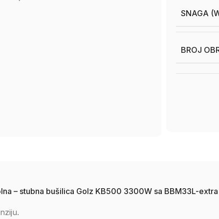
SNAGA (
BROJ OB
a stolna – stubna bušilica Golz KB500 3300W sa BBM33L-ext
nziju.