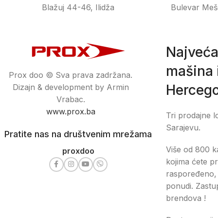
Blažuj 44-46, Ilidža
Bulevar Meš
Najveća
mašina i
Prox doo © Sva prava zadržana.
Hercego
Dizajn & development by Armin
Vrabac.
www.prox.ba
Tri prodajne l
Sarajevu.
Pratite nas na društvenim mrežama
Više od 800 ka
proxdoo
kojima ćete pr
raspoređeno, 
ponudi. Zastu
brendova !