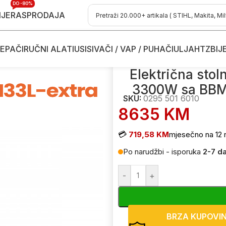
DO -80%
IJE
RASPRODAJA
EPAČI
RUČNI ALATI
USISIVAČI / VAP / PUHAČI
ULJA
HTZ
BIJ
 - stubne bušilice
/
Električna stolna – stubna bušilica Golz KB
Električna stol
3300W sa BBM3
SKU:
0295 501 6010
8635
KM
💳
719,58 KM
mjesečno na 12 
Po narudžbi - isporuka
2-7 d
-
+
BRZA KUPOVI