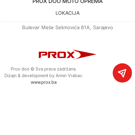
PROX DOO MOTO OPREMA
LOKACIJA
Bulevar Meše Selimovića 81A, Sarajevo
Prox doo © Sva prava zadržana.
Dizajn & development by Armin Vrabac.
www.prox.ba
Pratite nas na društvenim mrežama
proxdoo
Najveća trgovina mašina i alata u