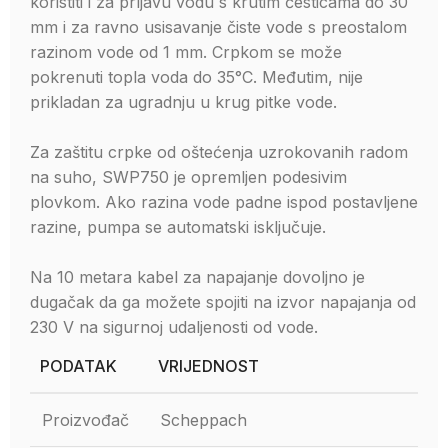
koristiti i za prljavu vodu s krutim česticama do 30
mm i za ravno usisavanje čiste vode s preostalom
razinom vode od 1 mm. Crpkom se može
pokrenuti topla voda do 35°C. Međutim, nije
prikladan za ugradnju u krug pitke vode.
Za zaštitu crpke od oštećenja uzrokovanih radom
na suho, SWP750 je opremljen podesivim
plovkom. Ako razina vode padne ispod postavljene
razine, pumpa se automatski isključuje.
Na 10 metara kabel za napajanje dovoljno je
dugačak da ga možete spojiti na izvor napajanja od
230 V na sigurnoj udaljenosti od vode.
PODATAK
VRIJEDNOST
Proizvođač
Scheppach