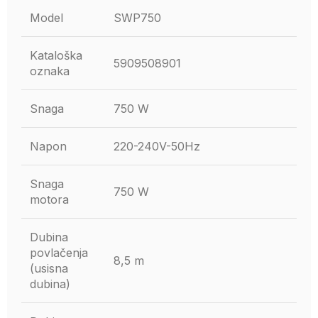
Model
SWP750
Kataloška
5909508901
oznaka
Snaga
750 W
Napon
220-240V-50Hz
Snaga
750 W
motora
Dubina
povlačenja
8,5 m
(usisna
dubina)