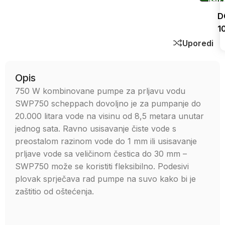
D
1
Uporedi
Opis
750 W kombinovane pumpe za prljavu vodu
SWP750 scheppach dovoljno je za pumpanje do
20.000 litara vode na visinu od 8,5 metara unutar
jednog sata. Ravno usisavanje čiste vode s
preostalom razinom vode do 1 mm ili usisavanje
prljave vode sa veličinom čestica do 30 mm –
SWP750 može se koristiti fleksibilno. Podesivi
plovak sprječava rad pumpe na suvo kako bi je
zaštitio od oštećenja.