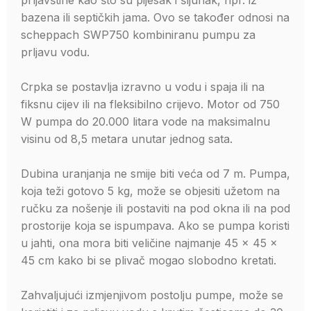
prljavštine kao što su pijesak i šljunak, npr. iz
bazena ili septičkih jama. Ovo se također odnosi na
scheppach SWP750 kombiniranu pumpu za
prljavu vodu.
Crpka se postavlja izravno u vodu i spaja ili na
fiksnu cijev ili na fleksibilno crijevo. Motor od 750
W pumpa do 20.000 litara vode na maksimalnu
visinu od 8,5 metara unutar jednog sata.
Dubina uranjanja ne smije biti veća od 7 m. Pumpa,
koja teži gotovo 5 kg, može se objesiti užetom na
ručku za nošenje ili postaviti na pod okna ili na pod
prostorije koja se ispumpava. Ako se pumpa koristi
u jahti, ona mora biti veličine najmanje 45 x 45 x
45 cm kako bi se plivač mogao slobodno kretati.
Zahvaljujući izmjenjivom postolju pumpe, može se