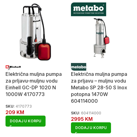
Električna muljna pumpa
Električna muljna pumpa
za prljavu-muljnu vodu
za prljavu – muljnu vodu
Einhell GC-DP 1020 N
Metabo SP 28-50 S Inox
1000W 4170773
potopna 1470W
604114000
SKU:
4170773
209
KM
SKU:
604114000
2995
KM
DODAJ U KORPU
DODAJ U KORPU