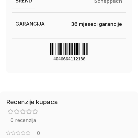
BREND
Scheppach
GARANCIJA
36 mjeseci garancije
4046664112136
Recenzije kupaca
0 recenzija
0