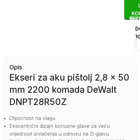
KO
KUP
BRZ
D
1
Uporedi
Opis
Ekseri za aku pištolj 2,8 x 50
mm 2200 komada DeWalt
DNPT28R50Z
Otpornost na vlagu
Ekscentrični dizajn konusne glave za veću
vrijednost izvlačenja u odnosu na D-glavu