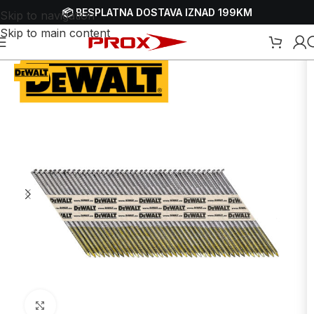
📦 BESPLATNA DOSTAVA IZNAD 199KM
Skip to navigation
Skip to main content
Početna
/
Webshop
/
Alati
/
Pištolji
/
Dodaci i dijelovi za pištolje
Uvećaj sliku