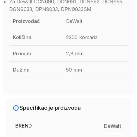
Za Dewalt DCN690, DCN691, DCN692, DCN695,
DGN9033, DPN9033, DPN9033SM
Proizvođač
DeWalt
Količina
2200 komada
Promjer
2,8 mm
Dužina
50 mm
Specifikacije proizvoda
BREND
DeWalt