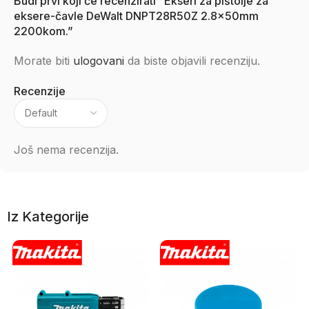
Budi prvi koji će recenzirati “Ekseri za pištolje za
eksere-čavle DeWalt DNPT28R50Z 2.8x50mm
2200kom.”
Morate biti
ulogovani
da biste objavili recenziju.
Recenzije
Još nema recenzija.
Iz Kategorije