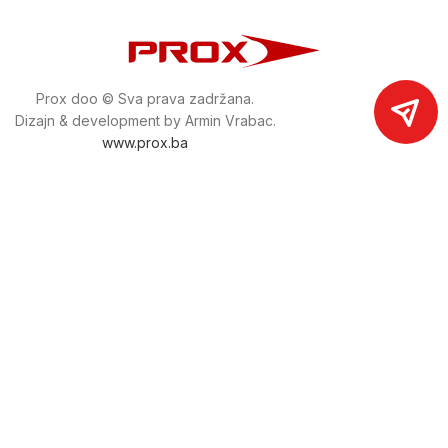
Prox doo © Sva prava zadržana.
Dizajn & development by Armin Vrabac.
www.prox.ba
Pratite nas na društvenim mrežama
proxdoo
Najveća trgovina mašina i alata u
Bosni i Hercegovini.
Tri prodajne lokacije alata i mašina u Sarajevu.