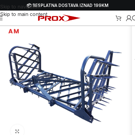
📦 BESPLATNA DOSTAVA IZNAD 199KM
Skip to navigation
Skip to main content
očetna
/
Webshop
/
Obrada zemlje
/
Traktori
/
Dodaci i pribor za traktore
Uvećaj sliku