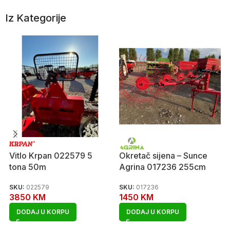
Iz Kategorije
Vitlo Krpan 022579 5
Okretač sijena – Sunce
tona 50m
Agrina 017236 255cm
SKU:
022579
SKU:
017236
3850
KM
1450
KM
DODAJ U KORPU
DODAJ U KORPU