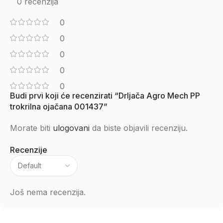
0 recenzija
0
0
0
0
0
Budi prvi koji će recenzirati “Drljača Agro Mech PP
trokrilna ojačana 001437”
Morate biti
ulogovani
da biste objavili recenziju.
Recenzije
Još nema recenzija.