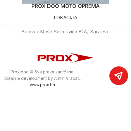
PROX DOO MOTO OPREMA
LOKACIJA
Bulevar Meše Selimovića 81A, Sarajevo
Prox doo © Sva prava zadržana.
Dizajn & development by Armin Vrabac.
www.prox.ba
Pratite nas na društvenim mrežama
proxdoo