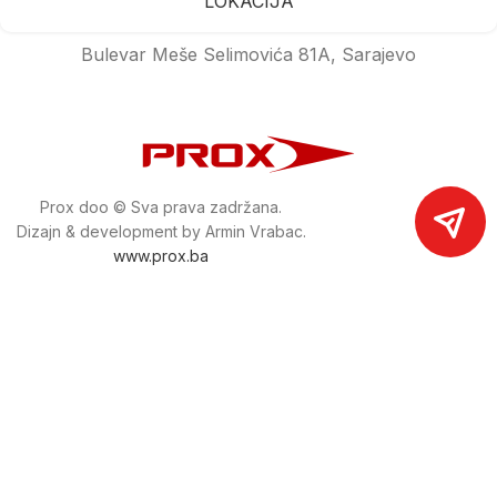
LOKACIJA
Bulevar Meše Selimovića 81A, Sarajevo
Prox doo © Sva prava zadržana.
Dizajn & development by Armin Vrabac.
www.prox.ba
Pratite nas na društvenim mrežama
proxdoo
Najveća trgovina mašina i alata u
Bosni i Hercegovini.