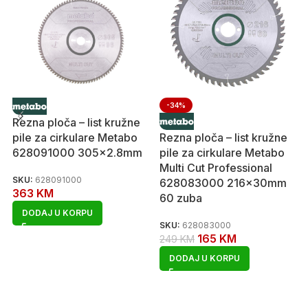
-34%
Rezna ploča – list kružne
pile za cirkulare Metabo
Rezna ploča – list kružne
628091000 305×2.8mm
pile za cirkulare Metabo
Multi Cut Professional
SKU:
628091000
628083000 216x30mm
363
KM
60 zuba
DODAJ U KORPU
SKU:
628083000
165
KM
249
KM
DODAJ U KORPU