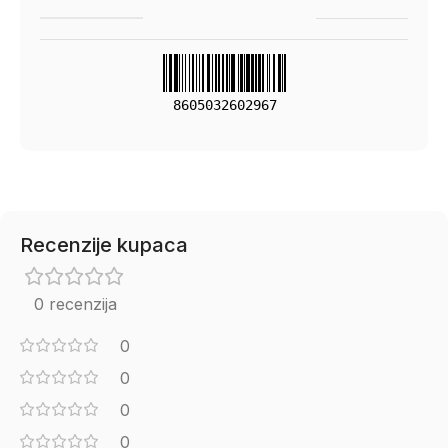
8605032602967
Recenzije kupaca
0 recenzija
0
0
0
0