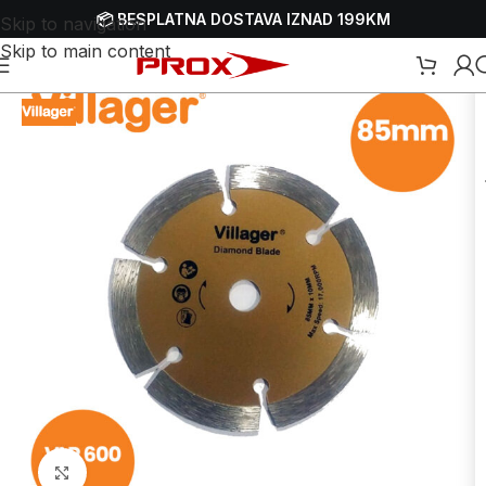
📦 BESPLATNA DOSTAVA IZNAD 199KM
Skip to navigation
Skip to main content
ošni materijal za pile
/
Rezne ploče - listovi kružne pile za cirkulare
Uvećaj sliku