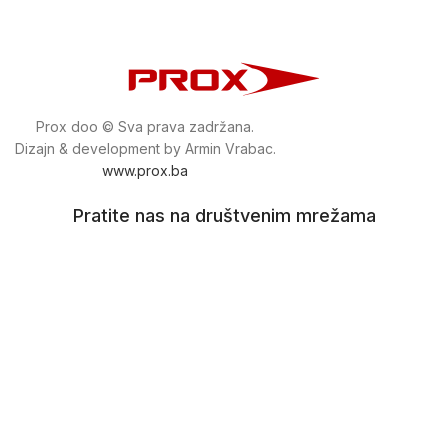
Prox doo © Sva prava zadržana.
Dizajn & development by Armin Vrabac.
www.prox.ba
Pratite nas na društvenim mrežama
proxdoo
Najveća trgovina mašina i alata u
Bosni i Hercegovini.
Tri prodajne lokacije alata i mašina u Sarajevu.