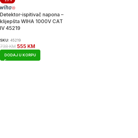
-25%
Detektor-ispitivač napona –
klijepšta WIHA 1000V CAT
IV 45219
SKU:
45219
555
KM
738
KM
DODAJ U KORPU