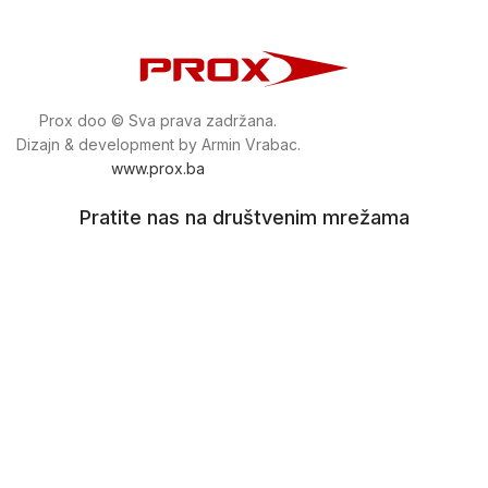
Prox doo © Sva prava zadržana.
Dizajn & development by Armin Vrabac.
www.prox.ba
Pratite nas na društvenim mrežama
proxdoo
Najveća trgovina mašina i alata u
Bosni i Hercegovini.
Tri prodajne lokacije alata i mašina u Sarajevu.