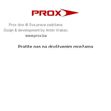
Prox doo © Sva prava zadržana.
Dizajn & development by Armin Vrabac.
www.prox.ba
Pratite nas na društvenim mrežama
proxdoo
Najveća trgovina mašina i alata u
Bosni i Hercegovini.
Tri prodajne lokacije alata i mašina u Sarajevu.