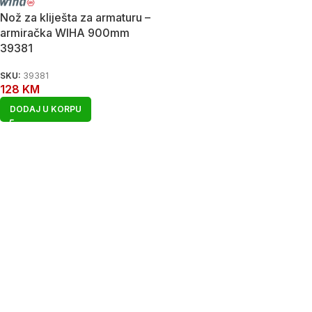
Nož za kliješta za armaturu –
armiračka WIHA 900mm
39381
SKU:
39381
128
KM
DODAJ U KORPU