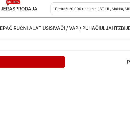
DO -80%
IJE
RASPRODAJA
EPAČI
RUČNI ALATI
USISIVAČI / VAP / PUHAČI
ULJA
HTZ
BIJ
P