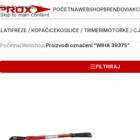
Skip to navigation
POČETNA
WEBSHOP
BRENDOVI
AKC
Skip to main content
LATI
FREZE / KOPAČICE
KOSILICE / TRIMERI
MOTORKE / CJ
Početna
/
Webshop
/
Proizvodi označeni “WIHA 39375”
FILTRIRAJ