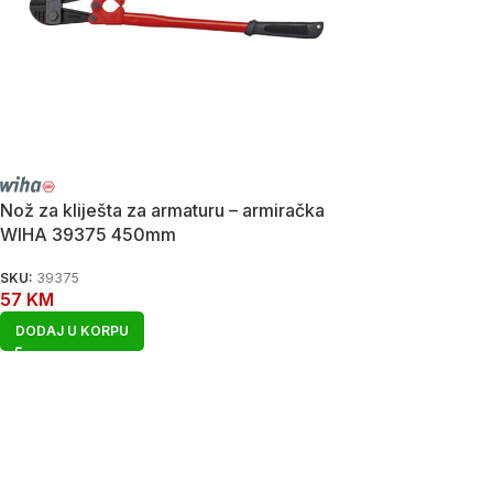
Nož za kliješta za armaturu – armiračka
WIHA 39375 450mm
SKU:
39375
57
KM
DODAJ U KORPU