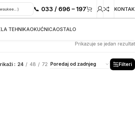
📞
033 / 696 – 197
KONTAK
ELA TEHNIKA
OKUĆNICA
OSTALO
Prikazuje se jedan rezultat
rikaži
24
48
72
Filteri