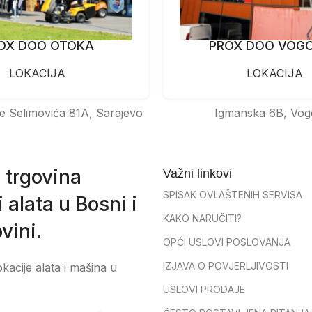
OX DOO OTOKA
PROX DOO VOG
LOKACIJA
LOKACIJA
e Selimovića 81A, Sarajevo
Igmanska 6B, Vog
 trgovina
Važni linkovi
SPISAK OVLAŠTENIH SERVISA
 alata u Bosni i
KAKO NARUČITI?
vini.
OPĆI USLOVI POSLOVANJA
IZJAVA O POVJERLJIVOSTI
okacije alata i mašina u
USLOVI PRODAJE