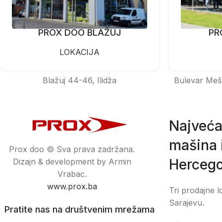
PROX DOO BLAŽUJ
PR
LOKACIJA
Blažuj 44-46, Ilidža
Bulevar Meš
Najveća
mašina i
Prox doo © Sva prava zadržana.
Hercego
Dizajn & development by Armin
Vrabac.
www.prox.ba
Tri prodajne l
Sarajevu.
Pratite nas na društvenim mrežama