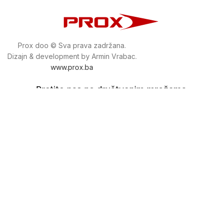
Prox doo © Sva prava zadržana.
Dizajn & development by Armin Vrabac.
www.prox.ba
Pratite nas na društvenim mrežama
proxdoo
Najveća trgovina mašina i alata u
Bosni i Hercegovini.
Tri prodajne lokacije alata i mašina u Sarajevu.
Više od 800 kategorija alata i mašina u kojima ćete pronaći