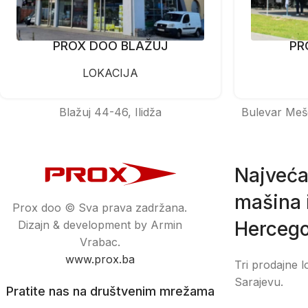
PROX DOO BLAŽUJ
PR
LOKACIJA
Blažuj 44-46, Ilidža
Bulevar Meš
Najveća
mašina i
Prox doo © Sva prava zadržana.
Hercego
Dizajn & development by Armin
Vrabac.
www.prox.ba
Tri prodajne l
Sarajevu.
Pratite nas na društvenim mrežama