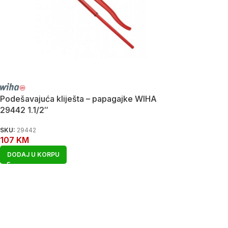
Podešavajuća kliješta – papagajke WIHA
29442 1.1/2″
SKU:
29442
107
KM
DODAJ U KORPU