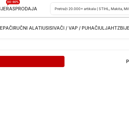
DO -80%
IJE
RASPRODAJA
EPAČI
RUČNI ALATI
USISIVAČI / VAP / PUHAČI
ULJA
HTZ
BIJ
P