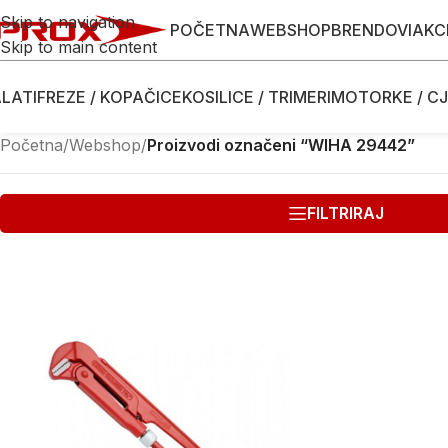
Skip to navigation
POČETNA
WEBSHOP
BRENDOVI
AKC
Skip to main content
LATI
FREZE / KOPAČICE
KOSILICE / TRIMERI
MOTORKE / CJ
Početna
/
Webshop
/
Proizvodi označeni “WIHA 29442”
FILTRIRAJ