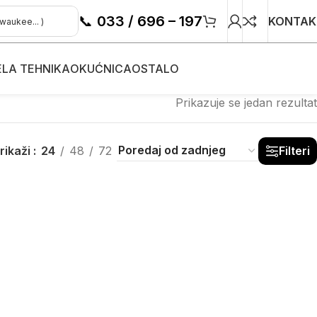
📞
033 / 696 – 197
KONTAK
ELA TEHNIKA
OKUĆNICA
OSTALO
Prikazuje se jedan rezultat
rikaži
24
48
72
Filteri