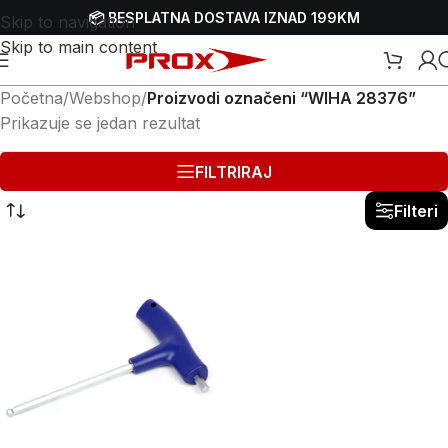
📦 BESPLATNA DOSTAVA IZNAD 199KM
Skip to navigation
Skip to main content
Početna
/
Webshop
/
Proizvodi označeni “WIHA 28376”
Prikazuje se jedan rezultat
FILTRIRAJ
Filteri