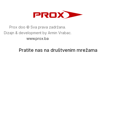
Prox doo © Sva prava zadržana.
Dizajn & development by Armin Vrabac.
www.prox.ba
Pratite nas na društvenim mrežama
proxdoo
Najveća trgovina mašina i alata u
Bosni i Hercegovini.
Tri prodajne lokacije alata i mašina u Sarajevu.