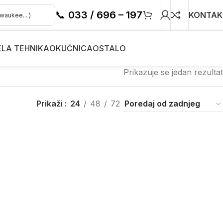
📞
033 / 696 – 197
KONTAK
ELA TEHNIKA
OKUĆNICA
OSTALO
Prikazuje se jedan rezultat
Prikaži
24
48
72