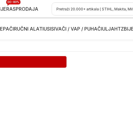
DO -80%
IJE
RASPRODAJA
EPAČI
RUČNI ALATI
USISIVAČI / VAP / PUHAČI
ULJA
HTZ
BIJ