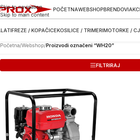
Skip to navigation
POČETNA
WEBSHOP
BRENDOVI
AKC
Skip to main content
LATI
FREZE / KOPAČICE
KOSILICE / TRIMERI
MOTORKE / CJ
Početna
/
Webshop
/
Proizvodi označeni “WH20”
FILTRIRAJ