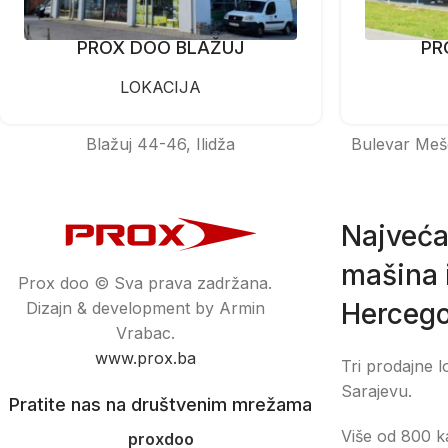
PROX DOO BLAŽUJ
PR
LOKACIJA
Blažuj 44-46, Ilidža
Bulevar Meš
Najveća
mašina i
Prox doo © Sva prava zadržana.
Hercego
Dizajn & development by Armin
Vrabac.
www.prox.ba
Tri prodajne l
Sarajevu.
Pratite nas na društvenim mrežama
Više od 800 ka
proxdoo