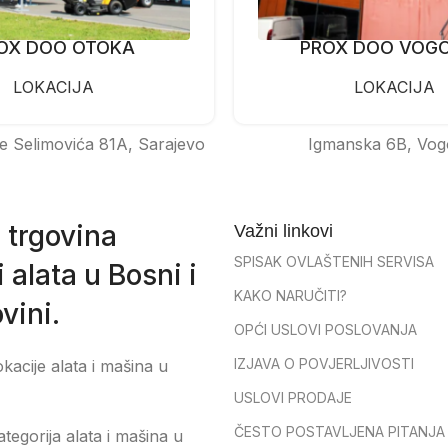
OX DOO OTOKA
PROX DOO VOG
LOKACIJA
LOKACIJA
e Selimovića 81A, Sarajevo
Igmanska 6B, Vog
 trgovina
Važni linkovi
SPISAK OVLAŠTENIH SERVISA
 alata u Bosni i
KAKO NARUČITI?
vini.
OPĆI USLOVI POSLOVANJA
IZJAVA O POVJERLJIVOSTI
okacije alata i mašina u
USLOVI PRODAJE
ČESTO POSTAVLJENA PITANJA
tegorija alata i mašina u