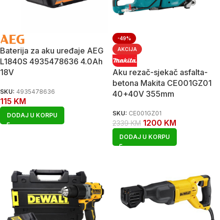
-49%
Baterija za aku uređaje AEG
AKCIJA
L1840S 4935478636 4.0Ah
18V
Aku rezač-sjekač asfalta-
betona Makita CE001GZ01
SKU:
4935478636
40+40V 355mm
115
KM
SKU:
CE001GZ01
DODAJ U KORPU
1200
KM
2339
KM
DODAJ U KORPU