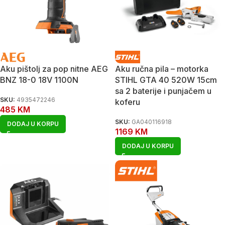
Aku pištolj za pop nitne AEG
Aku ručna pila – motorka
BNZ 18-0 18V 1100N
STIHL GTA 40 520W 15cm
sa 2 baterije i punjačem u
SKU:
4935472246
koferu
485
KM
SKU:
GA040116918
DODAJ U KORPU
1169
KM
DODAJ U KORPU