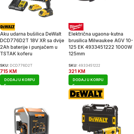
Aku udarna bušilica DeWalt
Električna ugaona-kutna
DCD776D2T 18V XR sa dvije
brusilica Milwaukee AGV 10-
2Ah baterije i punjačem u
125 EK 4933451222 1000W
TSTAK koferu
125mm
SKU:
DCD776D2T
SKU:
4933451222
715
KM
321
KM
DODAJ U KORPU
DODAJ U KORPU