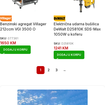
Benzinski agregat Villager
Električna udarna bušilica
212ccm VGI 3500 O
DeWalt D25810K SDS-Max
1050W u koferu
SKU:
077361
1650
KM
SKU:
D25810K
1241
KM
DODAJ U KORPU
DODAJ U KORPU
1
2
3
→