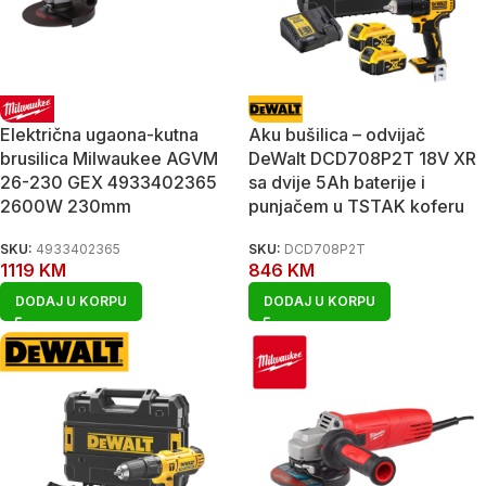
Električna ugaona-kutna
Aku bušilica – odvijač
brusilica Milwaukee AGVM
DeWalt DCD708P2T 18V XR
26-230 GEX 4933402365
sa dvije 5Ah baterije i
2600W 230mm
punjačem u TSTAK koferu
SKU:
4933402365
SKU:
DCD708P2T
1119
KM
846
KM
DODAJ U KORPU
DODAJ U KORPU