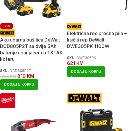
-21%
Električna recipročna pila –
Aku udarna bušilica DeWalt
lisičiji rep DeWalt
DCD805P2T sa dvije 5Ah
DWE305PK 1100W
baterije i punjačem u TSTAK
SKU:
DWE305PK
koferu
621
KM
SKU:
DCD805P2T
DODAJ U KORPU
819
KM
1032
KM
DODAJ U KORPU