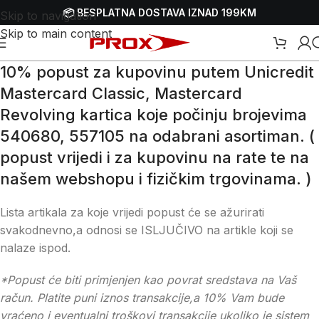
📦 BESPLATNA DOSTAVA IZNAD 199KM
Skip to navigation
Skip to main content
10% popust za kupovinu putem Unicredit
Mastercard Classic, Mastercard
Revolving kartica koje počinju brojevima
540680, 557105 na odabrani asortiman. (
popust vrijedi i za kupovinu na rate te na
našem webshopu i fizičkim trgovinama. )
Lista artikala za koje vrijedi popust će se ažurirati
svakodnevno,a odnosi se ISLJUČIVO na artikle koji se
nalaze ispod.
*Popust će biti primjenjen kao povrat sredstava na Vaš
račun. Platite puni iznos transakcije,a 10% Vam bude
vraćeno i eventualni troškovi transakcije ukoliko je sistem