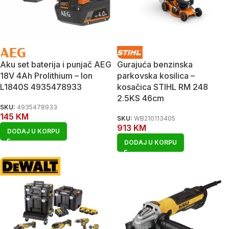
Aku set baterija i punjač AEG
Gurajuća benzinska
18V 4Ah Prolithium – Ion
parkovska kosilica –
L1840S 4935478933
kosačica STIHL RM 248
2.5KS 46cm
SKU:
4935478933
145
KM
SKU:
WB210113405
913
KM
DODAJ U KORPU
DODAJ U KORPU