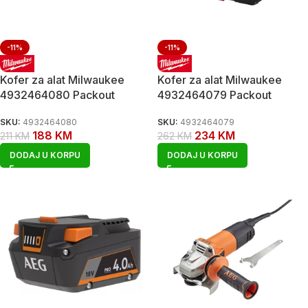
-11%
-11%
Kofer za alat Milwaukee
Kofer za alat Milwaukee
4932464080 Packout
4932464079 Packout
SKU:
4932464080
SKU:
4932464079
188
KM
234
KM
211
KM
262
KM
DODAJ U KORPU
DODAJ U KORPU