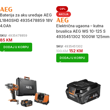
-24%
Baterija za aku uređaje AEG
AKCIJA
L1840SHD 4935478859 18V
4.0Ah
Električna ugaona – kutna
brusilica AEG WS 10-125 S
SKU:
4935478859
4935451302 1000W 125mm
85
KM
SKU:
4935451302
DODAJ U KORPU
152
KM
199
KM
DODAJ U KORPU