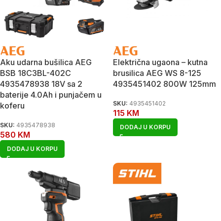
Aku udarna bušilica AEG
Električna ugaona – kutna
BSB 18C3BL-402C
brusilica AEG WS 8-125
4935478938 18V sa 2
4935451402 800W 125mm
baterije 4.0Ah i punjačem u
SKU:
4935451402
koferu
115
KM
SKU:
4935478938
DODAJ U KORPU
580
KM
DODAJ U KORPU