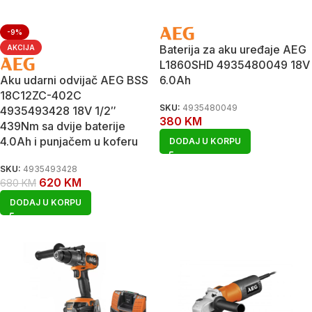
-9%
Baterija za aku uređaje AEG
AKCIJA
L1860SHD 4935480049 18V
Aku udarni odvijač AEG BSS
6.0Ah
18C12ZC-402C
SKU:
4935480049
4935493428 18V 1/2″
380
KM
439Nm sa dvije baterije
4.0Ah i punjačem u koferu
DODAJ U KORPU
SKU:
4935493428
620
KM
680
KM
DODAJ U KORPU