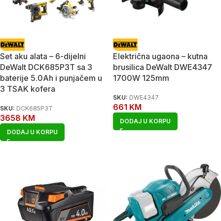
Set aku alata – 6-dijelni
Električna ugaona – kutna
DeWalt DCK685P3T sa 3
brusilica DeWalt DWE4347
baterije 5.0Ah i punjačem u
1700W 125mm
3 TSAK kofera
SKU:
DWE4347
661
KM
SKU:
DCK685P3T
3658
KM
DODAJ U KORPU
DODAJ U KORPU