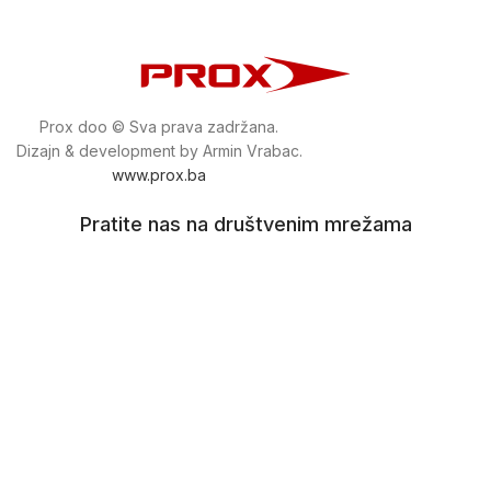
Prox doo © Sva prava zadržana.
Dizajn & development by Armin Vrabac.
www.prox.ba
Pratite nas na društvenim mrežama
proxdoo
Najveća trgovina mašina i alata u
Bosni i Hercegovini.
Tri prodajne lokacije alata i mašina u Sarajevu.