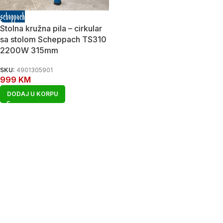
Stolna kružna pila – cirkular
sa stolom Scheppach TS310
2200W 315mm
SKU:
4901305901
999
KM
DODAJ U KORPU