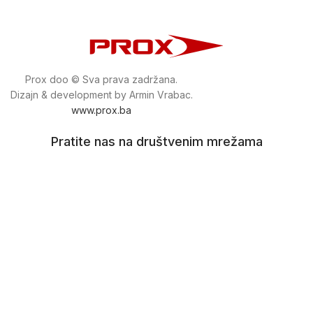
Prox doo © Sva prava zadržana.
Dizajn & development by Armin Vrabac.
www.prox.ba
Pratite nas na društvenim mrežama
proxdoo
Najveća trgovina mašina i alata u
Bosni i Hercegovini.
Tri prodajne lokacije alata i mašina u Sarajevu.