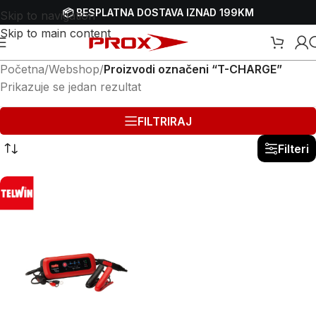
📦 BESPLATNA DOSTAVA IZNAD 199KM
Skip to navigation
Skip to main content
Početna
/
Webshop
/
Proizvodi označeni “T-CHARGE”
Prikazuje se jedan rezultat
FILTRIRAJ
Filteri