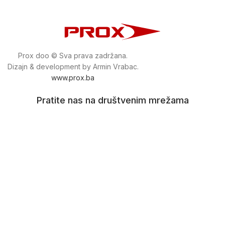
Prox doo © Sva prava zadržana.
Dizajn & development by Armin Vrabac.
www.prox.ba
Pratite nas na društvenim mrežama
proxdoo
Najveća trgovina mašina i alata u
Bosni i Hercegovini.
Tri prodajne lokacije alata i mašina u Sarajevu.