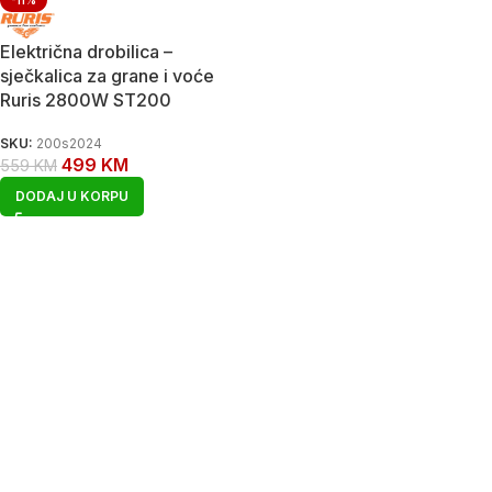
-11%
Električna drobilica –
sječkalica za grane i voće
Ruris 2800W ST200
SKU:
200s2024
499
KM
559
KM
DODAJ U KORPU