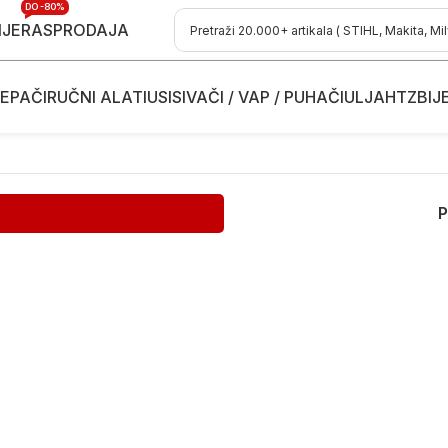
DO -80%
IJE
RASPRODAJA
EPAČI
RUČNI ALATI
USISIVAČI / VAP / PUHAČI
ULJA
HTZ
BIJ
P