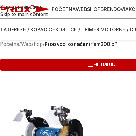
Skip to navigation
POČETNA
WEBSHOP
BRENDOVI
AKC
Skip to main content
LATI
FREZE / KOPAČICE
KOSILICE / TRIMERI
MOTORKE / CJ
Početna
/
Webshop
/
Proizvodi označeni “sm200lb”
FILTRIRAJ