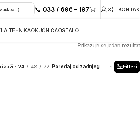
📞
033 / 696 – 197
KONTAK
ELA TEHNIKA
OKUĆNICA
OSTALO
Prikazuje se jedan rezultat
rikaži
24
48
72
Filteri