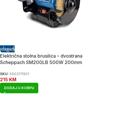
Električna stolna brusilica – dvostrana
Scheppach SM200LB 500W 200mm
SKU:
5903111901
215
KM
DODAJ U KORPU