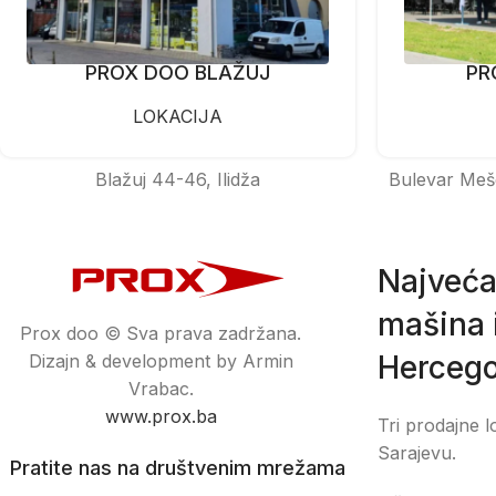
PROX DOO BLAŽUJ
PR
LOKACIJA
Blažuj 44-46, Ilidža
Bulevar Meš
Najveća
mašina i
Prox doo © Sva prava zadržana.
Hercego
Dizajn & development by Armin
Vrabac.
www.prox.ba
Tri prodajne l
Sarajevu.
Pratite nas na društvenim mrežama