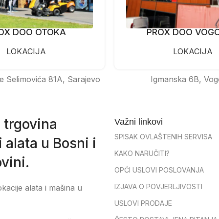
OX DOO OTOKA
PROX DOO VOG
LOKACIJA
LOKACIJA
e Selimovića 81A, Sarajevo
Igmanska 6B, Vog
 trgovina
Važni linkovi
SPISAK OVLAŠTENIH SERVISA
 alata u Bosni i
KAKO NARUČITI?
vini.
OPĆI USLOVI POSLOVANJA
IZJAVA O POVJERLJIVOSTI
okacije alata i mašina u
USLOVI PRODAJE