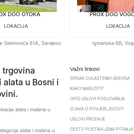
OX DOO OTOKA
PROX DOO VOG
LOKACIJA
LOKACIJA
e Selimovića 81A, Sarajevo
Igmanska 6B, Vog
 trgovina
Važni linkovi
SPISAK OVLAŠTENIH SERVISA
 alata u Bosni i
KAKO NARUČITI?
vini.
OPĆI USLOVI POSLOVANJA
IZJAVA O POVJERLJIVOSTI
okacije alata i mašina u
USLOVI PRODAJE
ČESTO POSTAVLJENA PITANJA
tegorija alata i mašina u