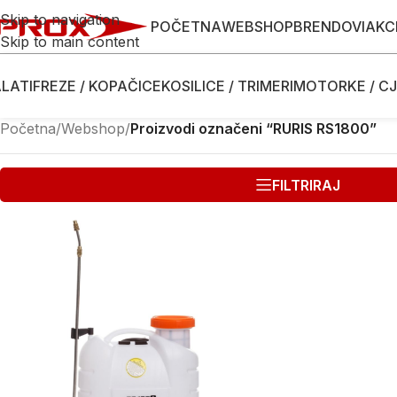
Skip to navigation
POČETNA
WEBSHOP
BRENDOVI
AKC
Skip to main content
LATI
FREZE / KOPAČICE
KOSILICE / TRIMERI
MOTORKE / CJ
Početna
/
Webshop
/
Proizvodi označeni “RURIS RS1800”
FILTRIRAJ