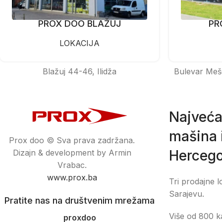
PROX DOO BLAŽUJ
PR
LOKACIJA
Blažuj 44-46, Ilidža
Bulevar Meš
Najveća
mašina i
Prox doo © Sva prava zadržana.
Hercego
Dizajn & development by Armin
Vrabac.
www.prox.ba
Tri prodajne l
Sarajevu.
Pratite nas na društvenim mrežama
Više od 800 ka
proxdoo