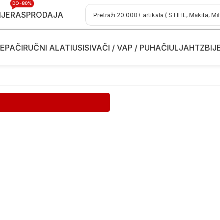
DO -80%
IJE
RASPRODAJA
EPAČI
RUČNI ALATI
USISIVAČI / VAP / PUHAČI
ULJA
HTZ
BIJ