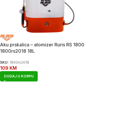
Aku prskalica – atomizer Ruris RS 1800
1800rs2018 18L
SKU:
1800rs2018
109
KM
DODAJ U KORPU