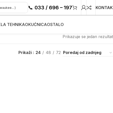
📞
033 / 696 – 197
KONTAK
ELA TEHNIKA
OKUĆNICA
OSTALO
Prikazuje se jedan rezultat
Prikaži
24
48
72