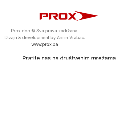
Prox doo © Sva prava zadržana.
Dizajn & development by Armin Vrabac.
www.prox.ba
Pratite nas na društvenim mrežama
proxdoo
Najveća trgovina mašina i alata u
Bosni i Hercegovini.
Tri prodajne lokacije alata i mašina u Sarajevu.