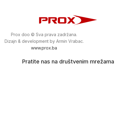
Prox doo © Sva prava zadržana.
Dizajn & development by Armin Vrabac.
www.prox.ba
Pratite nas na društvenim mrežama
proxdoo
Najveća trgovina mašina i alata u
Bosni i Hercegovini.
Tri prodajne lokacije alata i mašina u Sarajevu.