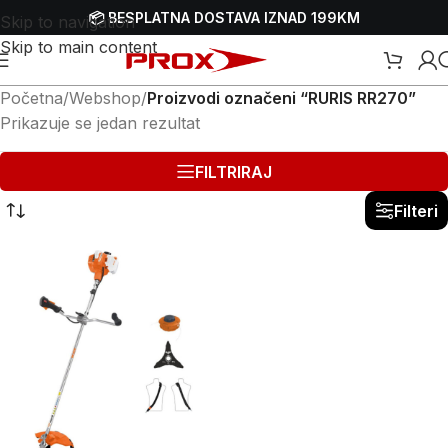
📦 BESPLATNA DOSTAVA IZNAD 199KM
Skip to navigation
Skip to main content
Početna
/
Webshop
/
Proizvodi označeni “RURIS RR270”
Prikazuje se jedan rezultat
FILTRIRAJ
Filteri