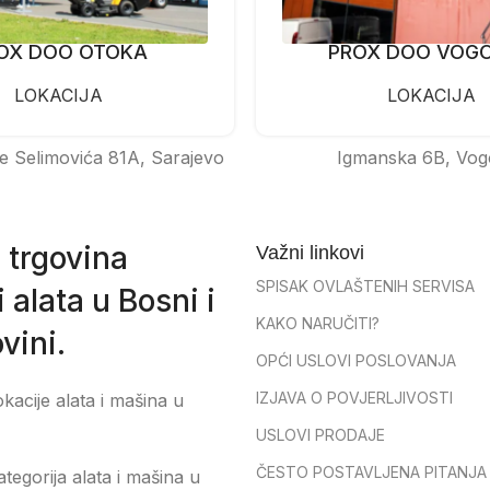
OX DOO OTOKA
PROX DOO VOG
LOKACIJA
LOKACIJA
e Selimovića 81A, Sarajevo
Igmanska 6B, Vog
 trgovina
Važni linkovi
SPISAK OVLAŠTENIH SERVISA
 alata u Bosni i
KAKO NARUČITI?
vini.
OPĆI USLOVI POSLOVANJA
IZJAVA O POVJERLJIVOSTI
okacije alata i mašina u
USLOVI PRODAJE
ČESTO POSTAVLJENA PITANJA
tegorija alata i mašina u