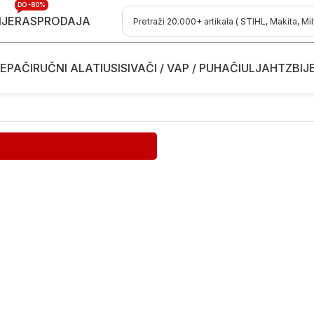
DO -80%
IJE
RASPRODAJA
EPAČI
RUČNI ALATI
USISIVAČI / VAP / PUHAČI
ULJA
HTZ
BIJ