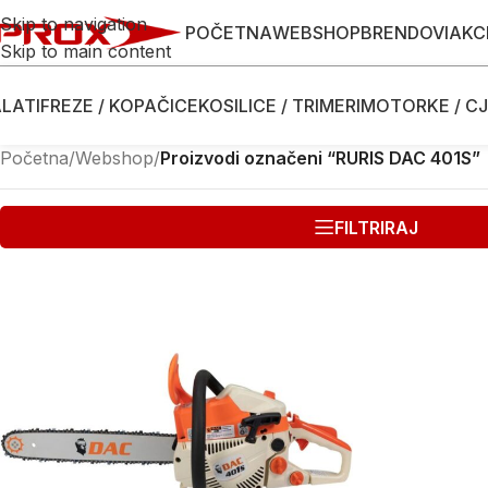
Skip to navigation
POČETNA
WEBSHOP
BRENDOVI
AKC
Skip to main content
LATI
FREZE / KOPAČICE
KOSILICE / TRIMERI
MOTORKE / CJ
Početna
/
Webshop
/
Proizvodi označeni “RURIS DAC 401S”
FILTRIRAJ