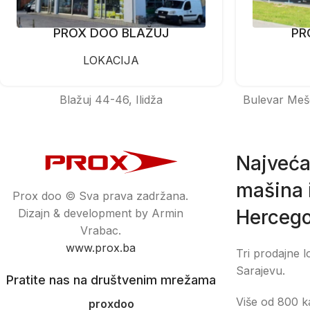
PROX DOO BLAŽUJ
PR
LOKACIJA
Blažuj 44-46, Ilidža
Bulevar Meš
Najveća
mašina i
Prox doo © Sva prava zadržana.
Hercego
Dizajn & development by Armin
Vrabac.
www.prox.ba
Tri prodajne l
Sarajevu.
Pratite nas na društvenim mrežama
Više od 800 ka
proxdoo