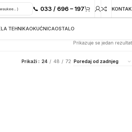
📞
033 / 696 – 197
KONTAK
ELA TEHNIKA
OKUĆNICA
OSTALO
Prikazuje se jedan rezultat
Prikaži
24
48
72