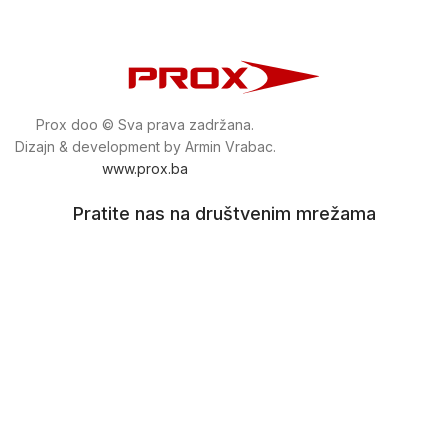
Prox doo © Sva prava zadržana.
Dizajn & development by Armin Vrabac.
www.prox.ba
Pratite nas na društvenim mrežama
proxdoo
Najveća trgovina mašina i alata u
Bosni i Hercegovini.
Tri prodajne lokacije alata i mašina u Sarajevu.