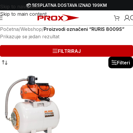
📦 BESPLATNA DOSTAVA IZNAD 199KM
Skip to navigation
Skip to main content
Početna
/
Webshop
/
Proizvodi označeni “RURIS 8009S”
Prikazuje se jedan rezultat
FILTRIRAJ
Filteri