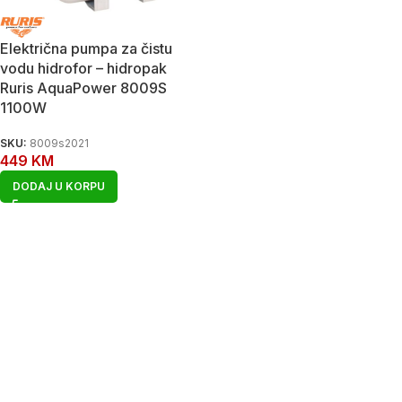
Električna pumpa za čistu
vodu hidrofor – hidropak
Ruris AquaPower 8009S
1100W
SKU:
8009s2021
449
KM
DODAJ U KORPU